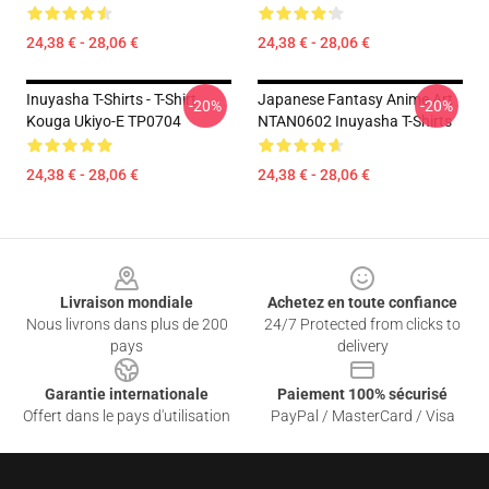
24,38 € - 28,06 €
24,38 € - 28,06 €
Inuyasha T-Shirts - T-Shirt
Japanese Fantasy Anime Art
-20%
-20%
Kouga Ukiyo-E TP0704
NTAN0602 Inuyasha T-Shirts
24,38 € - 28,06 €
24,38 € - 28,06 €
Footer
Livraison mondiale
Achetez en toute confiance
Nous livrons dans plus de 200
24/7 Protected from clicks to
pays
delivery
Garantie internationale
Paiement 100% sécurisé
Offert dans le pays d'utilisation
PayPal / MasterCard / Visa