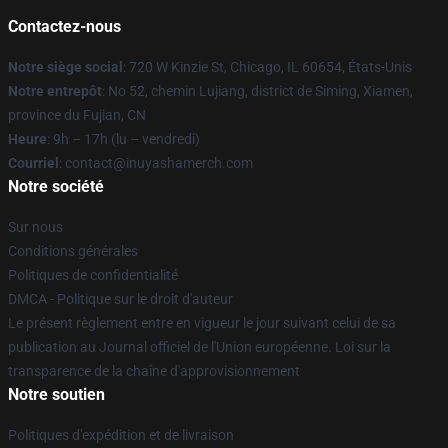
Contactez-nous
Notre siège social
: 720 W Kinzie St, Chicago, IL 60654, États-Unis
Notre entrepôt
: No 52, chemin Lujiang, district de Siming, Xiamen,
province du Fujian, CN
Heure
: 9h – 17h (lu – vendredi)
Courriel
: contact@inuyashamerch.com
Notre société
Sur nous
Conditions générales
Politiques de confidentialité
DMCA - Politique sur le droit d'auteur
Le présent règlement entre en vigueur le jour suivant celui de sa
publication au Journal officiel de l'Union européenne. Loi sur la
transparence de la chaîne d'approvisionnement
Notre soutien
Politiques d'expédition et de livraison