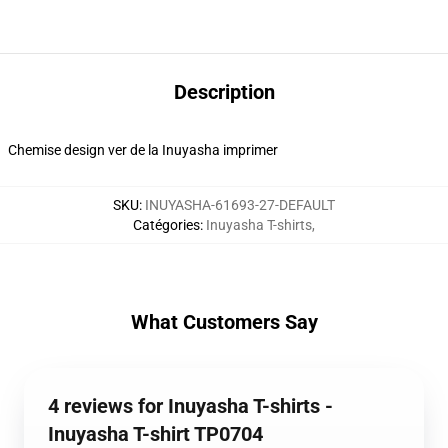
Description
Chemise design ver de la Inuyasha imprimer
SKU
:
INUYASHA-61693-27-DEFAULT
Catégories
:
Inuyasha T-shirts
,
What Customers Say
4 reviews for Inuyasha T-shirts -
Inuyasha T-shirt TP0704