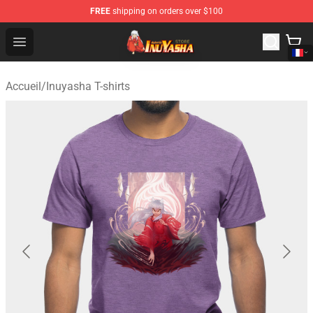
FREE
shipping on orders over $100
Inuyasha Store - Official Inuyasha Merchandise Shop
Open menu
Accueil
/
Inuyasha T-shirts