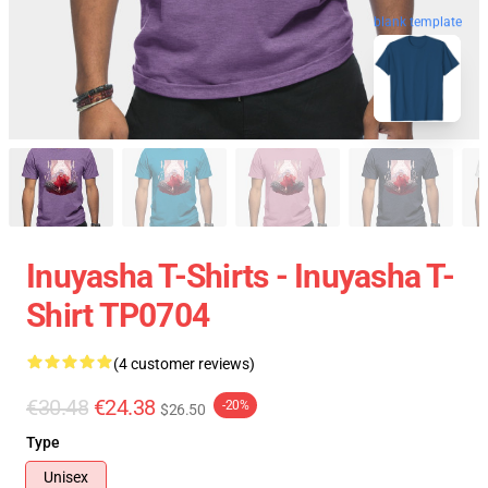
blank template
Inuyasha T-Shirts - Inuyasha T-
Shirt TP0704
(4 customer reviews)
€30.48
€24.38
-20%
$26.50
Type
Unisex