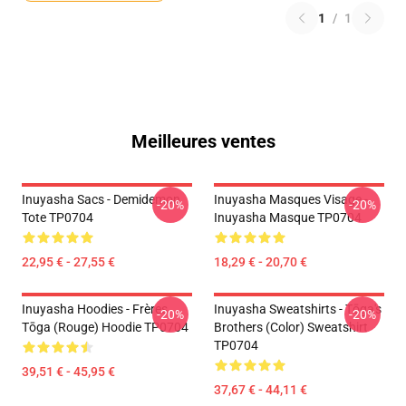
1
/
1
Meilleures ventes
Inuyasha Sacs - Demidemon
Inuyasha Masques Visage -
-20%
-20%
Tote TP0704
Inuyasha Masque TP0704
22,95 € - 27,55 €
18,29 € - 20,70 €
Inuyasha Hoodies - Frères
Inuyasha Sweatshirts - Tōga's
-20%
-20%
Tōga (rouge) Hoodie TP0704
Brothers (color) Sweatshirt
TP0704
39,51 € - 45,95 €
37,67 € - 44,11 €