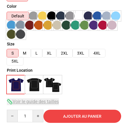
Color
Default
Size
S
M
L
XL
2XL
3XL
4XL
5XL
Print Location
Voir le guide des tailles
Quantity
AJOUTER AU PANIER