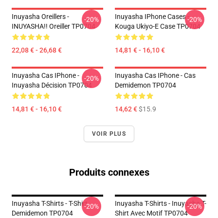
Inuyasha Oreillers -
Inuyasha IPhone Cases -
-20%
-20%
INUYASHA!! Oreiller TP0704
Kouga Ukiyo-E Case TP0704
22,08 € - 26,68 €
14,81 € - 16,10 €
Inuyasha Cas IPhone -
Inuyasha Cas IPhone - Cas
-20%
Inuyasha Décision TP0704
Demidemon TP0704
14,81 € - 16,10 €
14,62 €
$15.9
VOIR PLUS
Produits connexes
Inuyasha T-Shirts - T-Shirt
Inuyasha T-Shirts - Inuyasha T-
-20%
-20%
Demidemon TP0704
Shirt Avec Motif TP0704