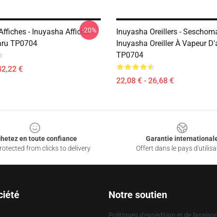
-20%
ffiches - Inuyasha Affiche
Inuyasha Oreillers - Seschom
ru TP0704
Inuyasha Oreiller À Vapeur D
TP0704
42,22 €
22,08 € - 26,68 €
hetez en toute confiance
Garantie international
otected from clicks to delivery
Offert dans le pays d'utilisa
ciété
Notre soutien
Politiques d'expédition et de livraiso