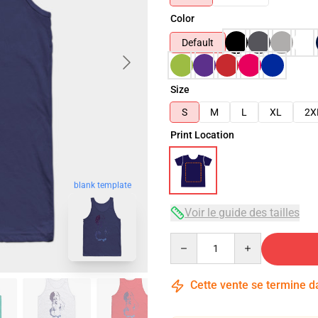
Color
Default
Size
S
M
L
XL
2X
Print Location
blank template
Voir le guide des tailles
Quantity
Cette vente se termine 