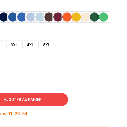
L
3XL
4XL
5XL
AJOUTER AU PANIER
dans
01
:
28
:
53