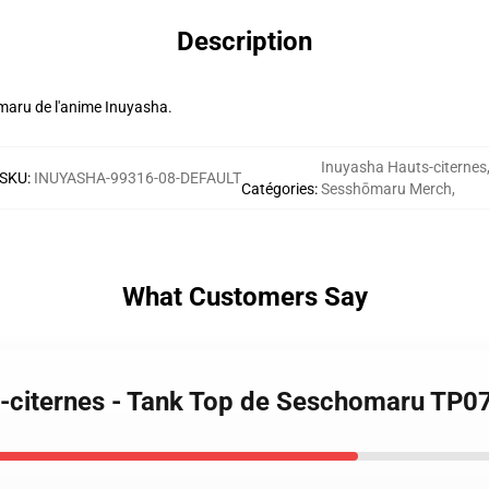
Description
omaru de l'anime Inuyasha.
Inuyasha Hauts-citernes
SKU
:
INUYASHA-99316-08-DEFAULT
Catégories
:
Sesshōmaru Merch
,
What Customers Say
s-citernes - Tank Top de Seschomaru TP0