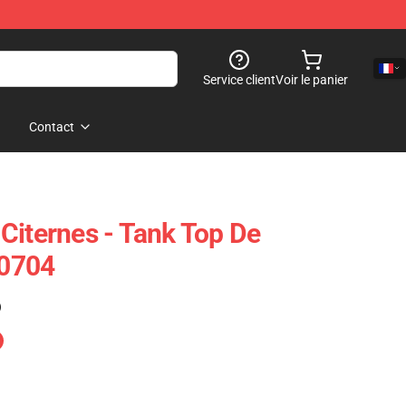
Service client
Voir le panier
Contact
Citernes - Tank Top De
0704
)