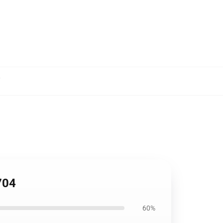
,
704
60%