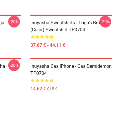
-20%
-20%
ōga
Inuyasha Sweatshirts - Tōga's Brothers
(color) Sweatshirt TP0704
37,67 € - 44,11 €
-20%
sha
Inuyasha Cas IPhone - Cas Demidemon
TP0704
14,62 €
$15.9