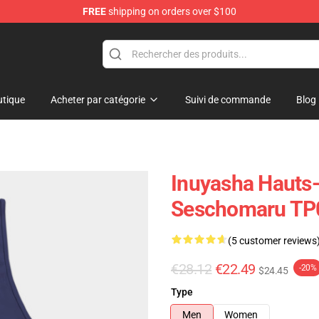
FREE
shipping on orders over $100
tique
Acheter par catégorie
Suivi de commande
Blog
Inuyasha Hauts-
Seschomaru TP
(5 customer reviews
€28.12
€22.49
-20%
$24.45
Type
Men
Women