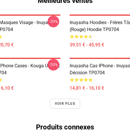
Meilleures ventes
-20%
Masques Visage - Inuyasha
Inuyasha Hoodies - Frères T
P0704
(rouge) Hoodie TP0704
20,70 €
39,51 € - 45,95 €
-20%
IPhone Cases - Kouga Ukiyo-E
Inuyasha Cas IPhone - Inuya
704
Décision TP0704
16,10 €
14,81 € - 16,10 €
VOIR PLUS
Produits connexes