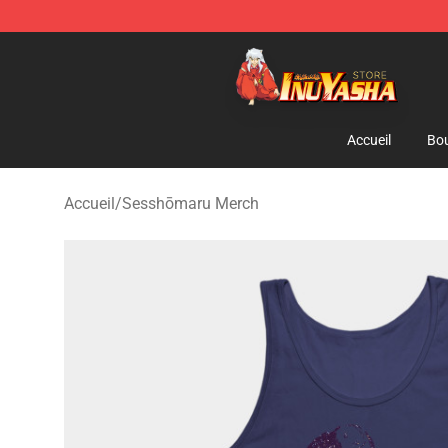
Inuyasha Store - Official Inuyasha Merchandise Shop
Accueil
Bou
Accueil
/
Sesshōmaru Merch