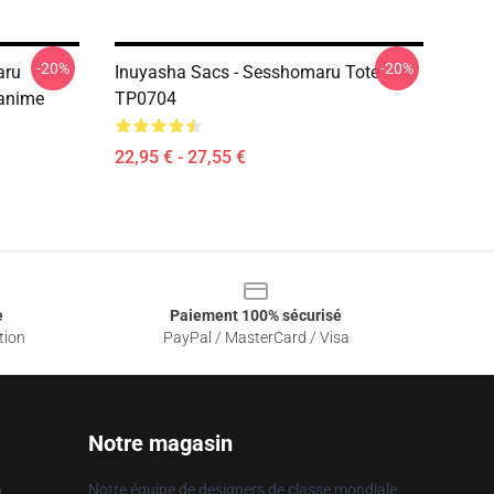
-20%
-20%
aru
Inuyasha Sacs - Sesshomaru Tote
'anime
TP0704
22,95 € - 27,55 €
e
Paiement 100% sécurisé
tion
PayPal / MasterCard / Visa
Notre magasin
n
Notre équipe de designers de classe mondiale