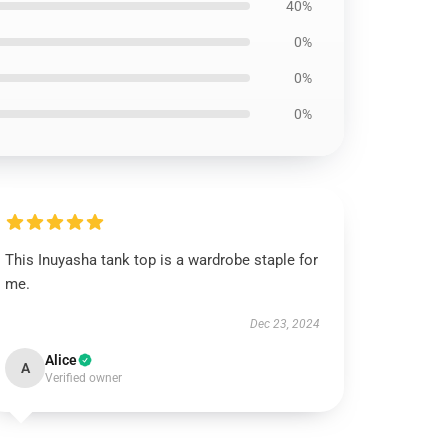
40%
0%
0%
0%
This Inuyasha tank top is a wardrobe staple for
me.
Dec 23, 2024
Alice
A
Verified owner