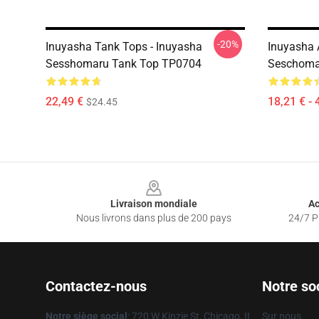
-20%
Inuyasha Tank Tops - Inuyasha
Inuyasha A
Sesshomaru Tank Top TP0704
Seschoma
22,49 €
18,21 € - 
$24.45
Footer
Livraison mondiale
Ac
Nous livrons dans plus de 200 pays
24/7 Pr
Contactez-nous
Notre so
Notre siège social
: 720 W Kinzie St, Chicago, IL
Sur nous