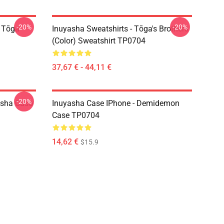
-20%
-20%
i Tōga
Inuyasha Sweatshirts - Tōga's Brothers
(color) Sweatshirt TP0704
37,67 € - 44,11 €
-20%
asha Caso
Inuyasha Case IPhone - Demidemon
Case TP0704
14,62 €
$15.9