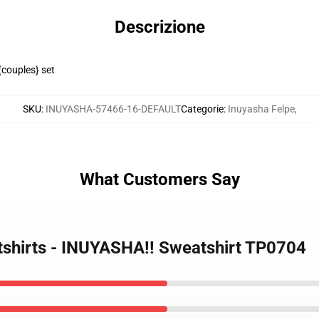
Descrizione
{couples} set
SKU
:
INUYASHA-57466-16-DEFAULT
Categorie
:
Inuyasha Felpe
,
What Customers Say
tshirts - INUYASHA!! Sweatshirt TP0704