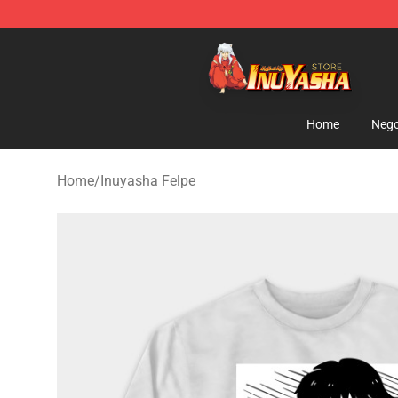
Inuyasha Store - Official Inuyasha Merchandise Shop
Home
Nego
Home
/
Inuyasha Felpe