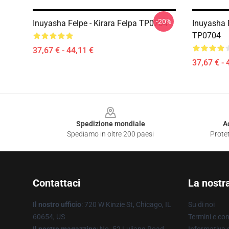
-20%
Inuyasha Felpe - Kirara Felpa TP0704
Inuyasha 
TP0704
37,67 € - 44,11 €
37,67 € - 
Footer
Spedizione mondiale
A
Spediamo in oltre 200 paesi
Protet
Contattaci
La nostr
Il nostro ufficio
: 720 W Kinzie St, Chicago, IL
Su di noi
60654, US
Termini e con