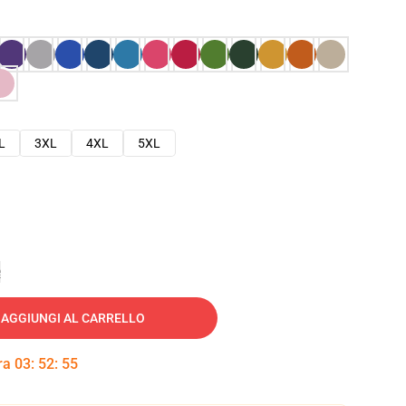
L
3XL
4XL
5XL
e
AGGIUNGI AL CARRELLO
tra
03
:
52
:
54