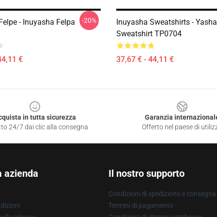
-20%
Felpe - Inuyasha Felpa
Inuyasha Sweatshirts - Yasha
Sweatshirt TP0704
44,11 €
37,67 € - 44,11 €
cquista in tutta sicurezza
Garanzia internazional
to 24/7 dai clic alla consegna
Offerto nel paese di utiliz
a azienda
Il nostro supporto
Condizioni di spedizione e consegna
dizioni
Termini di pagamento