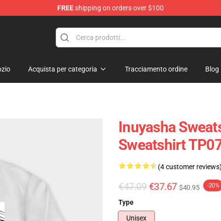
FREE
shipping on orders over $100
zio
Acquista per categoria
Tracciamento ordine
Blog
Inuyasha Sweats
Sweatshirt TP0
(4 customer reviews
€47.09
€37.67
-20%
$40.95
Type
Unisex