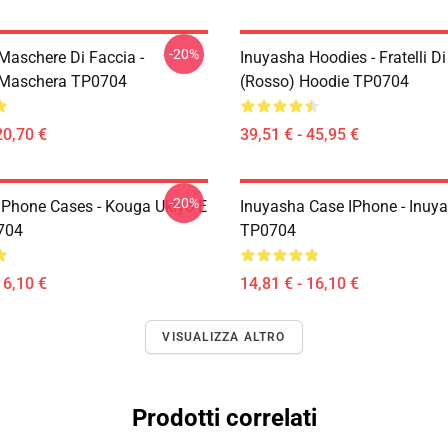
-20%
Maschere Di Faccia -
Inuyasha Hoodies - Fratelli D
 Maschera TP0704
(rosso) Hoodie TP0704
20,70 €
39,51 € - 45,95 €
-20%
IPhone Cases - Kouga Ukiyo-E
Inuyasha Case IPhone - Inuy
704
TP0704
16,10 €
14,81 € - 16,10 €
VISUALIZZA ALTRO
Prodotti correlati