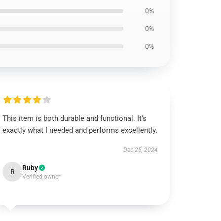
0%
0%
0%
This item is both durable and functional. It’s
exactly what I needed and performs excellently.
Dec 25, 2024
Ruby
R
Verified owner