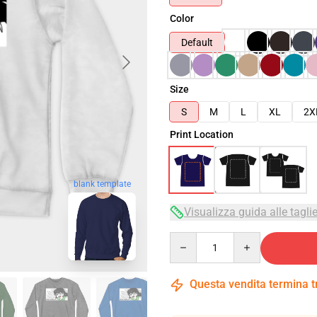
Color
Default
Size
S
M
L
XL
2X
Print Location
blank template
Visualizza guida alle tagli
Quantity
Questa vendita termina 