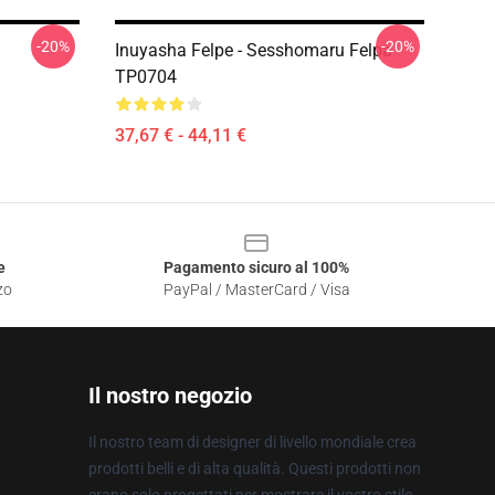
-20%
-20%
Inuyasha Felpe - Sesshomaru Felpa
TP0704
37,67 € - 44,11 €
e
Pagamento sicuro al 100%
zo
PayPal / MasterCard / Visa
Il nostro negozio
Il nostro team di designer di livello mondiale crea
prodotti belli e di alta qualità. Questi prodotti non