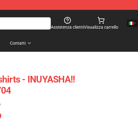
Assistenza clienti
Visualizza carrello
Contatti
hirts - INUYASHA!!
704
)