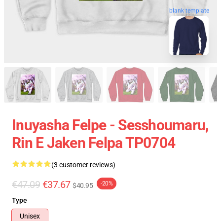
blank template
Inuyasha Felpe - Sesshoumaru,
Rin E Jaken Felpa TP0704
(3 customer reviews)
€47.09
€37.67
-20%
$40.95
Type
Unisex