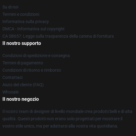
Su di noi
Termini e condizioni
Informativa sulla privacy
DMCA - Informativa sul copyright
CA SB657: Legge sulla trasparenza della catena di fornitura
Il nostro supporto
Condizioni di spedizione e consegna
Termini di pagamento
Condizioni di ritorno e rimborso
Contattaci
Aiuto del cliente (FAQ)
Whosale
Il nostro negozio
Il nostro team di designer di livello mondiale crea prodotti belli e di alta
qualità. Questi prodotti non erano solo progettati per mostrare il
vostro stile unico, ma per adattarsi alla vostra vita quotidiana.