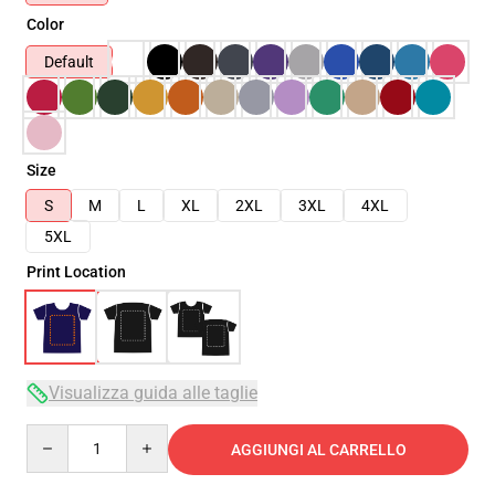
Color
Default
Size
S
M
L
XL
2XL
3XL
4XL
5XL
Print Location
Visualizza guida alle taglie
Quantity
AGGIUNGI AL CARRELLO