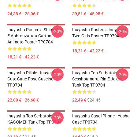
24,38 € - 28,06 €
39,51 € - 45,95 €
Inuyasha Posters - Shiba Nero
Inuyasha Posters - Inuyasha -
-20%
-20%
E Abbronzatura Cartone
Two Girls Poster TP0704
Animato Poster TP0704
18,21 € - 42,22 €
18,21 € - 42,22 €
Inuyasha Pillole - Inuyasha
Inuyasha Top Serbatoio -
-20%
-20%
Cute Cane Pose Cuscino
Sesshoumaru, Rin E Jaken
TP0704
Tank Top TP0704
22,08 € - 26,68 €
22,49 €
$24.45
Inuyasha Top Serbatoio -
Inuyasha Case IPhone - Yasha
-20%
KAGOME!! Tank Top TP0704
Case TP0704