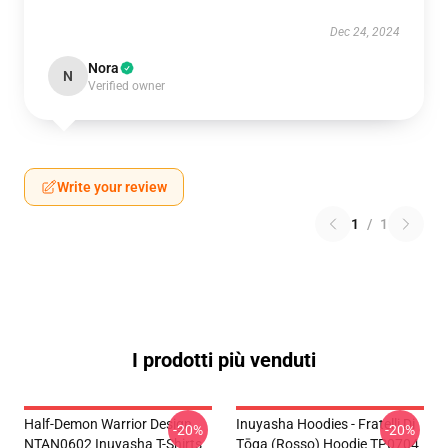
Dec 24, 2024
Nora
N
Verified owner
Write your review
1
/
1
I prodotti più venduti
Half-Demon Warrior Design
Inuyasha Hoodies - Fratelli Di
-20%
-20%
NTAN0602 Inuyasha T-Shirts
Tōga (rosso) Hoodie TP0704