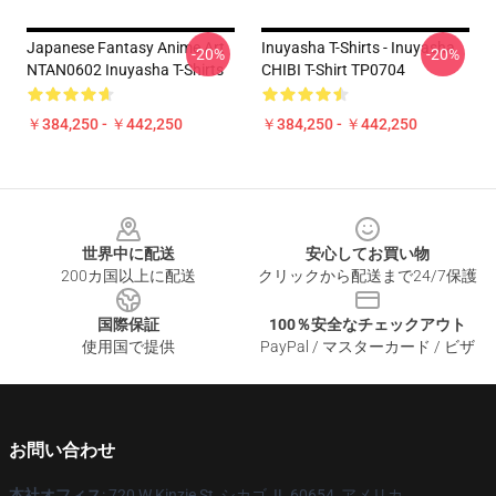
Japanese Fantasy Anime Art
Inuyasha T-Shirts - Inuyasha
-20%
-20%
NTAN0602 Inuyasha T-Shirts
CHIBI T-Shirt TP0704
￥384,250 - ￥442,250
￥384,250 - ￥442,250
Footer
世界中に配送
安心してお買い物
200カ国以上に配送
クリックから配送まで24/7保護
国際保証
100％安全なチェックアウト
使用国で提供
PayPal / マスターカード / ビザ
お問い合わせ
本社オフィス
: 720 W Kinzie St, シカゴ, IL 60654, アメリカ