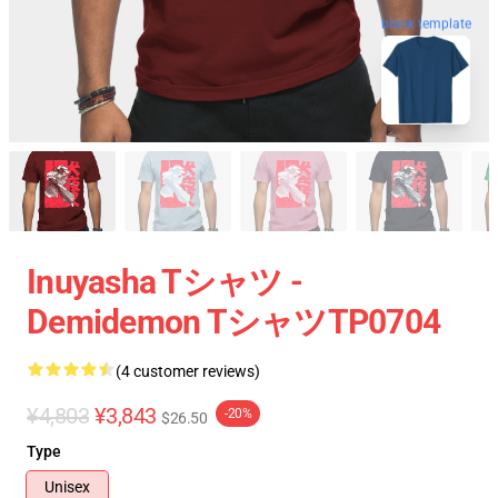
blank template
Inuyasha Tシャツ -
Demidemon TシャツTP0704
(4 customer reviews)
¥4,803
¥3,843
-20%
$26.50
Type
Unisex