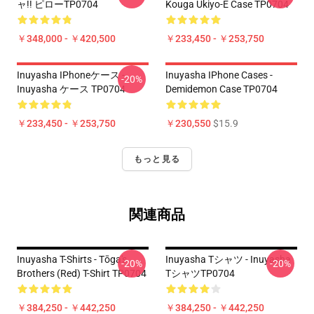
ャ!! ピローTP0704
Kouga Ukiyo-E Case TP0704
￥348,000 - ￥420,500
￥233,450 - ￥253,750
Inuyasha IPhoneケース -
Inuyasha IPhone Cases -
-20%
Inuyasha ケース TP0704
Demidemon Case TP0704
￥233,450 - ￥253,750
￥230,550
$15.9
もっと見る
関連商品
Inuyasha T-Shirts - Tōga's
Inuyasha Tシャツ - Inuyasha
-20%
-20%
Brothers (red) T-Shirt TP0704
TシャツTP0704
￥384,250 - ￥442,250
￥384,250 - ￥442,250