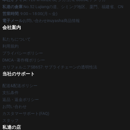
私達の倉庫
:No.52 Lujiangの道、シミング地区、厦門、福建省、CN
営業時間
: 9:00～18:00(月～金)
電子メール
お問い合わせinuyasha商品情報
会社案内
私たちについて
利用規約
プライバシーポリシー
DMCA - 著作権ポリシー
カリフォルニアSB657: サプライチェーンの透明性法
当社のサポート
配送&配送ポリシー
支払条件
返品・返金ポリシー
お問い合わせ
カスタマーサポート(FAQ)
スタッフ
私達の店