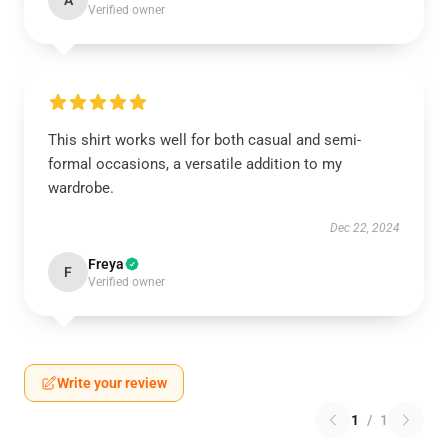
A
Verified owner
This shirt works well for both casual and semi-
formal occasions, a versatile addition to my
wardrobe.
Dec 22, 2024
Freya
F
Verified owner
Write your review
1
/
1