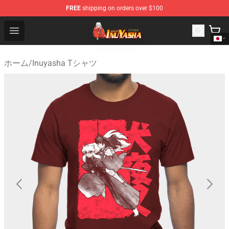
FREE
shipping on orders over $100
Inuyasha Store - Official Inuyasha Merchandise Shop
Open menu
ホーム
/
Inuyasha Tシャツ