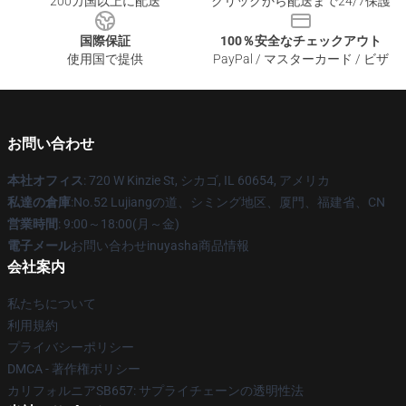
200カ国以上に配送
クリックから配送まで24/7保護
国際保証
100％安全なチェックアウト
使用国で提供
PayPal / マスターカード / ビザ
お問い合わせ
本社オフィス
: 720 W Kinzie St, シカゴ, IL 60654, アメリカ
私達の倉庫
:No.52 Lujiangの道、シミング地区、厦門、福建省、CN
営業時間
: 9:00～18:00(月～金)
電子メール
お問い合わせinuyasha商品情報
会社案内
私たちについて
利用規約
プライバシーポリシー
DMCA - 著作権ポリシー
カリフォルニアSB657: サプライチェーンの透明性法