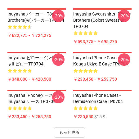
Inuyasha パーカー - Tōga's
Inuyasha Sweatshirts - Tōga's
-20%
-20%
Brothers(赤)パーカーTP0704
Brothers (color) Sweatshirt
TP0704
￥622,775 - ￥724,275
￥593,775 - ￥695,275
Inuyasha ピロー - インヤシ
Inuyasha IPhone Cases -
-20%
-20%
ャ!! ピローTP0704
Kouga Ukiyo-E Case TP0704
￥348,000 - ￥420,500
￥233,450 - ￥253,750
Inuyasha IPhoneケース -
Inuyasha IPhone Cases -
-20%
Inuyasha ケース TP0704
Demidemon Case TP0704
￥233,450 - ￥253,750
￥230,550
$15.9
もっと見る