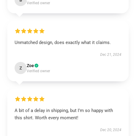
B
Verified owner
Unmatched design, does exactly what it claims.
Dec 21, 2024
Zoe
Z
Verified owner
A bit of a delay in shipping, but I’m so happy with
this shirt. Worth every moment!
Dec 20, 2024