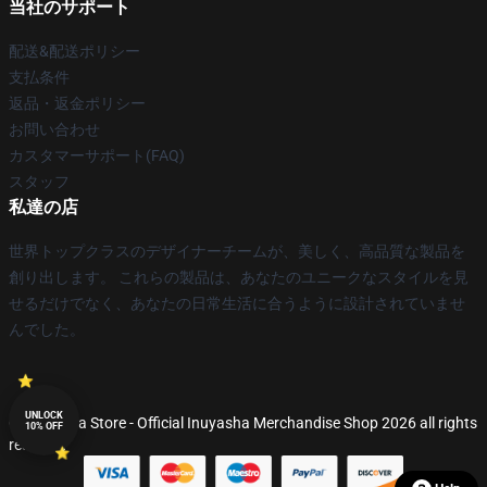
当社のサポート
配送&配送ポリシー
支払条件
返品・返金ポリシー
お問い合わせ
カスタマーサポート(FAQ)
スタッフ
私達の店
世界トップクラスのデザイナーチームが、美しく、高品質な製品を
創り出します。 これらの製品は、あなたのユニークなスタイルを見
せるだけでなく、あなたの日常生活に合うように設計されていませ
んでした。
UNLOCK
© Inuyasha Store - Official Inuyasha Merchandise Shop 2026 all rights
10% OFF
reserved