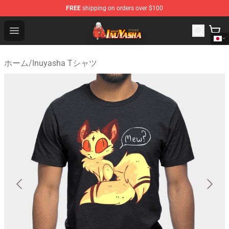
FREE
shipping on orders over $100
Inuyasha Store - Official Inuyasha Merchandise Shop
Open menu
ホーム
/
Inuyasha Tシャツ