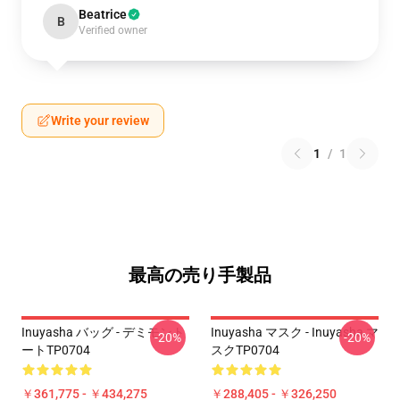
Beatrice
B
Verified owner
Write your review
1
/
1
最高の売り手製品
Inuyasha バッグ - デミモント
Inuyasha マスク - Inuyasha マ
-20%
-20%
ートTP0704
スクTP0704
￥361,775 - ￥434,275
￥288,405 - ￥326,250