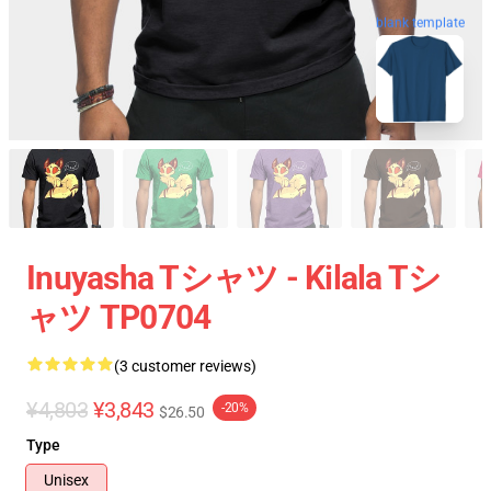
blank template
Inuyasha Tシャツ - Kilala Tシ
ャツ TP0704
(3 customer reviews)
¥4,803
¥3,843
-20%
$26.50
Type
Unisex