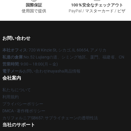
国際保証
100％安全なチェックアウト
使用国で提供
PayPal / マスターカード / ビザ
お問い合わせ
本社オフィス
: 720 W Kinzie St, シカゴ, IL 60654, アメリカ
私達の倉庫
:No.52 Lujiangの道、シミング地区、厦門、福建省、CN
営業時間
: 9:00～18:00(月～金)
電子メール
お問い合わせinuyasha商品情報
会社案内
私たちについて
利用規約
プライバシーポリシー
DMCA - 著作権ポリシー
カリフォルニアSB657: サプライチェーンの透明性法
当社のサポート