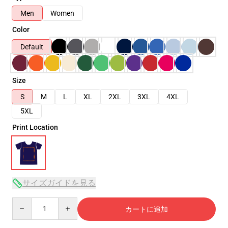
Men
Women
Color
Default
Size
S
M
L
XL
2XL
3XL
4XL
5XL
Print Location
サイズガイドを見る
Quantity
カートに追加