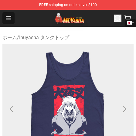
FREE
shipping on orders over $100
Inuyasha Store - Official Inuyasha Merchandise Shop
Open menu
ホーム
/
Inuyasha タンクトップ