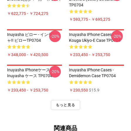
TP0704
￥622,775 - ￥724,275
￥593,775 - ￥695,275
Inuyasha ピロー - インヤシ
Inuyasha IPhone Cases -
-20%
-20%
ャ!! ピローTP0704
Kouga Ukiyo-E Case TP0704
￥348,000 - ￥420,500
￥233,450 - ￥253,750
Inuyasha IPhoneケース -
Inuyasha IPhone Cases -
-20%
Inuyasha ケース TP0704
Demidemon Case TP0704
￥233,450 - ￥253,750
￥230,550
$15.9
もっと見る
関連商品