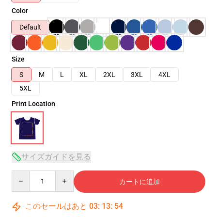
Color
Default
Size
S
M
L
XL
2XL
3XL
4XL
5XL
Print Location
サイズガイドを見る
Quantity
カートに追加
このセールはあと
03
:
13
:
53