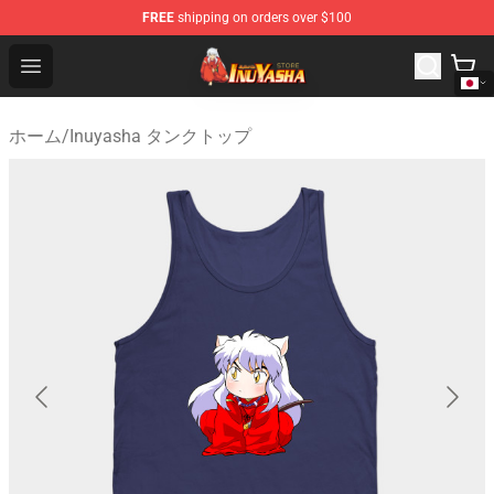
FREE
shipping on orders over $100
Inuyasha Store - Official Inuyasha Merchandise Shop
Open menu
ホーム
/
Inuyasha タンクトップ