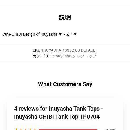
説明
Cute CHIBI Design of Inuyasha ▼・ᴥ・▼
SKU
:
INUYASHA-43352-08-DEFAULT
カテゴリー
:
Inuyasha タンクトップ
,
What Customers Say
4 reviews for Inuyasha Tank Tops -
Inuyasha CHIBI Tank Top TP0704