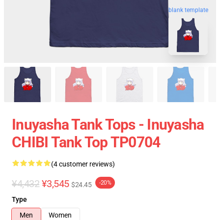
blank template
Inuyasha Tank Tops - Inuyasha
CHIBI Tank Top TP0704
(4 customer reviews)
¥4,432
¥3,545
-20%
$24.45
Type
Men
Women