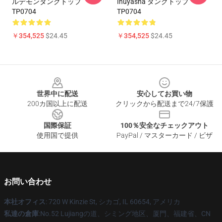
ルデモンタンクトップ
Inuyasha タンクトップ
TP0704
TP0704
￥354,525
$24.45
￥354,525
$24.45
Footer
世界中に配送
安心してお買い物
200カ国以上に配送
クリックから配送まで24/7保護
国際保証
100％安全なチェックアウト
使用国で提供
PayPal / マスターカード / ビザ
お問い合わせ
本社オフィス
: 720 W Kinzie St, シカゴ, IL 60654, アメリカ
私達の倉庫
:No.52 Lujiangの道、シミング地区、厦門、福建省、CN