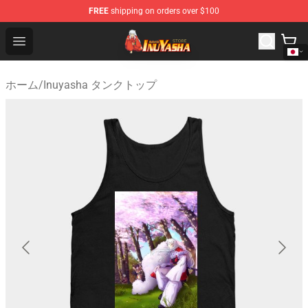
FREE
shipping on orders over $100
Inuyasha Store - Official Inuyasha Merchandise Shop
Open menu
ホーム
/
Inuyasha タンクトップ