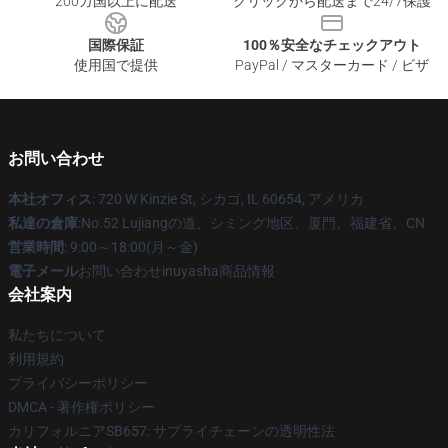
200カ国以上に配送
クリックから配送まで24/7保護
国際保証
100％安全なチェックアウト
使用国で提供
PayPal / マスターカード / ビザ
お問い合わせ
本社オフィス
: 720 W Kinzie St, シカゴ, IL 60654, アメリカ
私達の倉庫
:No.52 Lujiangの道、シミング地区、厦門、福建省、CN
営業時間
: 9:00～18:00(月～金)
電子メール
お問い合わせinuyasha商品情報
会社案内
私たちについて
利用規約
プライバシーポリシー
DMCA - 著作権ポリシー
カリフォルニアSB657: サプライチェーンの透明性法