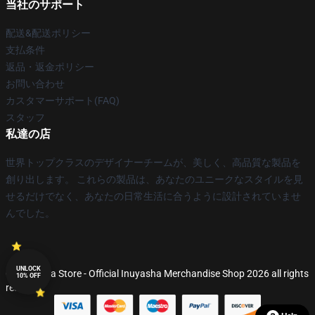
当社のサポート
配送&配送ポリシー
支払条件
返品・返金ポリシー
お問い合わせ
カスタマーサポート(FAQ)
スタッフ
私達の店
世界トップクラスのデザイナーチームが、美しく、高品質な製品を
創り出します。 これらの製品は、あなたのユニークなスタイルを見
せるだけでなく、あなたの日常生活に合うように設計されていませ
んでした。
UNLOCK
© Inuyasha Store - Official Inuyasha Merchandise Shop 2026 all rights
10% OFF
reserved