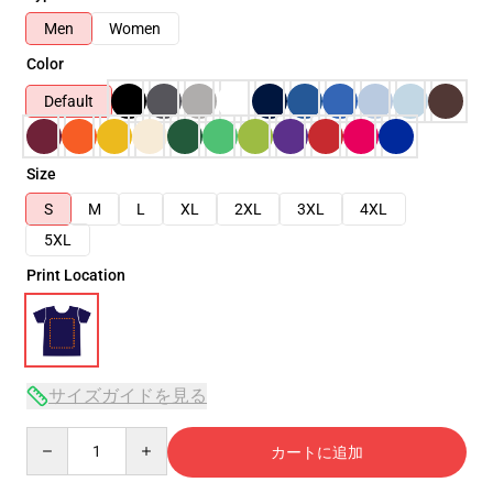
Men
Women
Color
Default
Size
S
M
L
XL
2XL
3XL
4XL
5XL
Print Location
サイズガイドを見る
Quantity
カートに追加