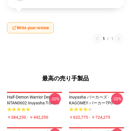
Write your review
1
/
1
最高の売り手製品
Half-Demon Warrior Design
Inuyasha パーカーズ -
-20%
-20%
NTAN0602 Inuyasha T-Shirts
KAGOME!! パーカーTP0704
￥384,250 - ￥442,250
￥622,775 - ￥724,275