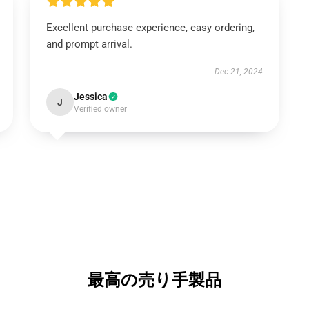
Excellent purchase experience, easy ordering,
and prompt arrival.
Dec 21, 2024
Jessica
J
Verified owner
最高の売り手製品