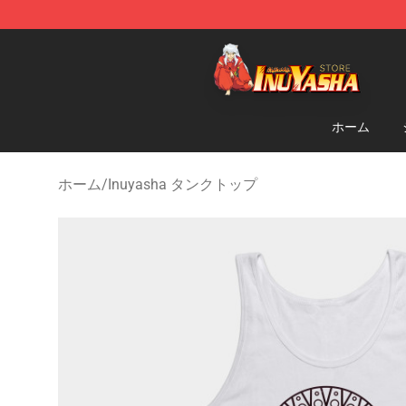
Inuyasha Store - Official Inuyasha Merchandise Shop
ホーム
ホーム
/
Inuyasha タンクトップ