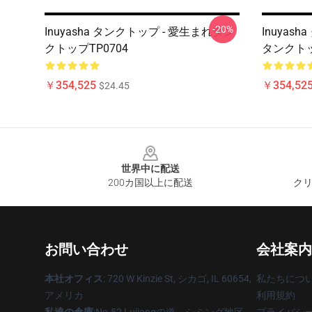
-20%
Inuyasha タンクトップ - 愛生まれタン
Inuyas
クトップTP0704
タンクトッ
￥354,525
￥354,52
$24.45
Footer
世界中に配送
200カ国以上に配送
クリ
お問い合わせ
会社案内
本社オフィス
: 720 W Kinzie St, シカゴ, IL 60654,
私たちにつ
アメリカ
利用規約