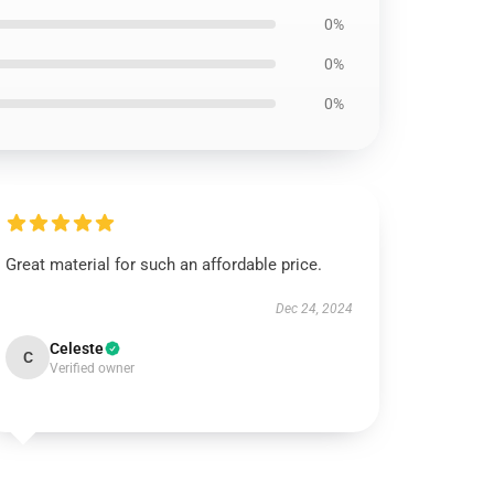
0%
0%
0%
Great material for such an affordable price.
Dec 24, 2024
Celeste
C
Verified owner