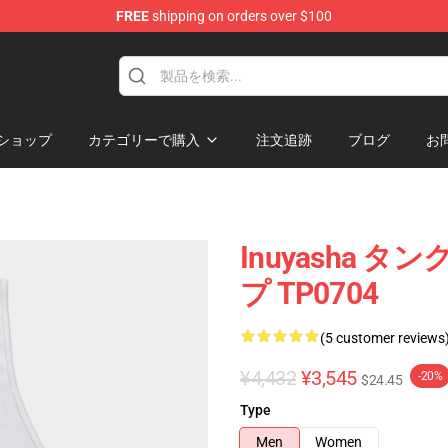
FREE
shipping on orders over $100
ショップ
カテゴリーで購入
注文追跡
ブログ
お
Inuyasha タ
プ TP0704
(5 customer reviews
¥4,432
¥3,545
-20%
$24.45
Type
Men
Women