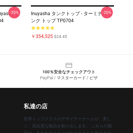
-20%
-20%
yasha フ
Inuyasha タンクトップ - ターミナル タ
4
ンク トップ TP0704
￥354,525
$24.45
100％安全なチェックアウト
PayPal / マスターカード / ビザ
私達の店
世界トップクラスのデザイナーチームが、美し
く、高品質な製品を創り出します。 これらの製