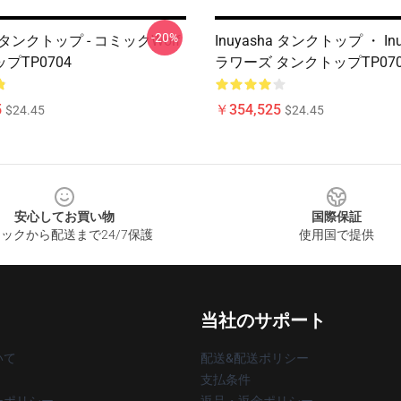
-20%
ha タンクトップ - コミックWolf
Inuyasha タンクトップ ・ Inu
プTP0704
ラワーズ タンクトップTP070
5
￥354,525
$24.45
$24.45
安心してお買い物
国際保証
ックから配送まで24/7保護
使用国で提供
当社のサポート
いて
配送&配送ポリシー
支払条件