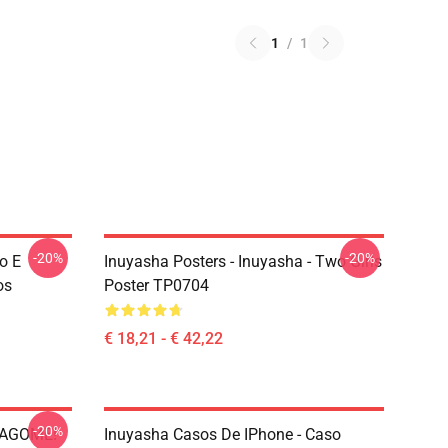
1
/
1
-20%
-20%
o E
Inuyasha Posters - Inuyasha - Two Girls
os
Poster TP0704
€ 18,21 - € 42,22
-20%
 KAGOME!
Inuyasha Casos De IPhone - Caso