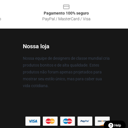
Pagamento 100% seguro
o
PayPal / MasterCard / Visa
Nossa loja
Nossa equipe de designers de classe mundial cria
produtos bonitos e de alta qualidade. Estes
produtos não foram apenas projetados para
mostrar seu estilo único, mas para caber sua
vida cotidiana.
Help