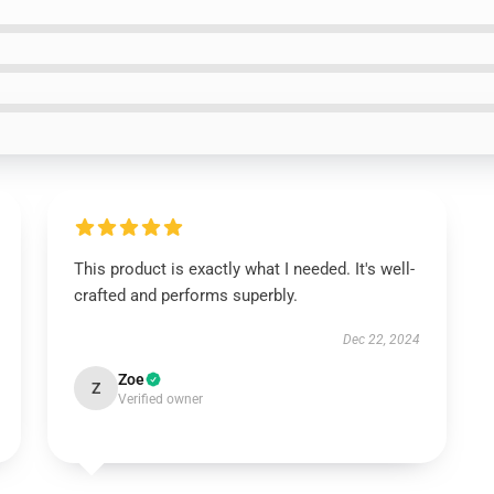
This product is exactly what I needed. It's well-
crafted and performs superbly.
Dec 22, 2024
Zoe
Z
Verified owner