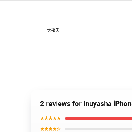
犬夜叉
2 reviews for Inuyasha iPho
★★★★★
★★★★☆