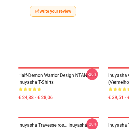
Write your review
-20%
Half-Demon Warrior Design NTAN0602
Inuyasha 
Inuyasha T-Shirts
(vermelho
€ 24,38 - € 28,06
€ 39,51 - 
-20%
Inuyasha Travesseiros... Inuyasha
Inuyasha 