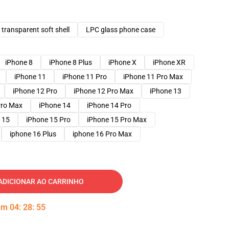
transparent soft shell
LPC glass phone case
iPhone 8
iPhone 8 Plus
iPhone X
iPhone XR
iPhone 11
iPhone 11 Pro
iPhone 11 Pro Max
iPhone 12 Pro
iPhone 12 Pro Max
iPhone 13
Pro Max
iPhone 14
iPhone 14 Pro
 15
iPhone 15 Pro
iPhone 15 Pro Max
iphone 16 Plus
iphone 16 Pro Max
ADICIONAR AO CARRINHO
 em
04
:
28
:
54