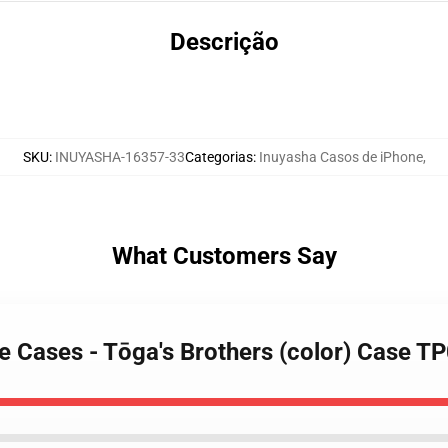
Descrição
SKU
:
INUYASHA-16357-33
Categorias
:
Inuyasha Casos de iPhone
,
What Customers Say
ne Cases - Tōga's Brothers (color) Case T