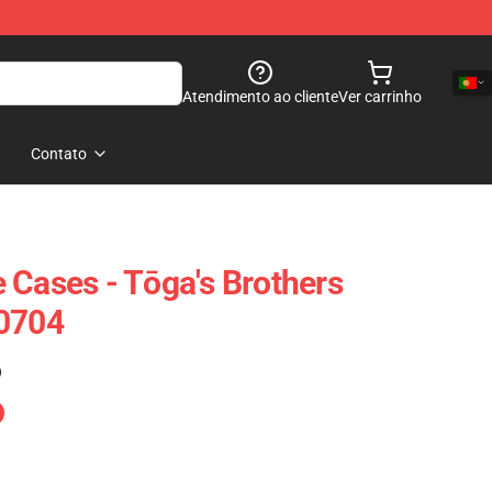
Atendimento ao cliente
Ver carrinho
Contato
 Cases - Tōga's Brothers
P0704
)