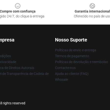
Compre com confiança
Garantia internacional
gido 24/7, do clique à entrega
Oferecido no país de us
mpresa
Nosso Suporte
Políticas de envio e entrega
ndições
Termos de pagamento
privacidade
Políticas de devolução e reembolso
ca de Direitos Autorais
Contacte-nos
i de Transparência de Cadeia de
Ajuda ao cliente (FAQ)
Whosale
l rights reserved