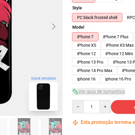
Style
PC black frosted shell
RPC 
Model
iPhone 7
iPhone 7 Plus
iPhone XS
iPhone XS Max
iPhone 12
iPhone 12 Mini
iPhone 13 Pro
iPhone 13 
iPhone 14 Pro Max
iPhone
blank template
iphone 16
iphone 16 Pro
Ver guia de tamanhos
Quantity
Esta promoção termina