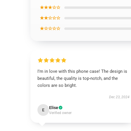
★★★☆☆
★★☆☆☆
★☆☆☆☆
I’m in love with this phone case! The design is
beautiful, the quality is top-notch, and the
colors are so bright.
Dec 23, 2024
Elise
E
Verified owner