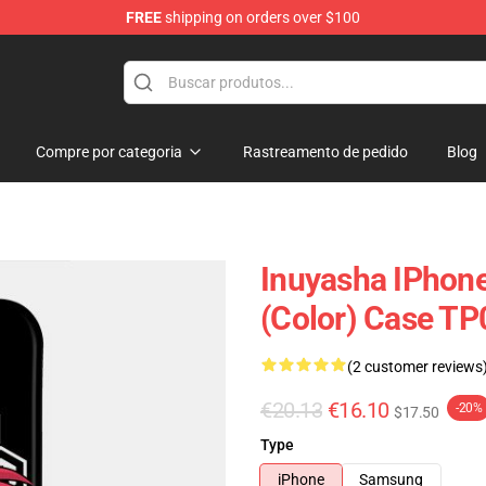
FREE
shipping on orders over $100
Compre por categoria
Rastreamento de pedido
Blog
Inuyasha IPhone
(color) Case T
(2 customer reviews
€20.13
€16.10
-20%
$17.50
Type
iPhone
Samsung