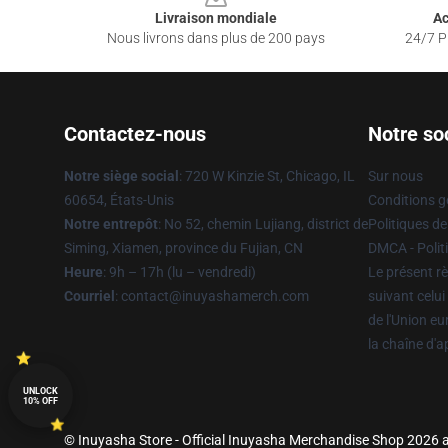
Livraison mondiale
Ac
Nous livrons dans plus de 200 pays
24/7 Pr
Contactez-nous
Notre so
Notre siège social
: 720 W Kinzie St, Chicago, IL
Sur nous
60654, États-Unis
Conditions g
Notre entrepôt
: No 52, chemin Lujiang, district de
Politiques de
Siming, Xiamen, province du Fujian, CN
DMCA - Politi
Heure
: 9h – 17h (lu – vendredi)
Le présent rè
Courriel
: contact@inuyashamerch.com
suivant celui
de l'Union e
la chaîne d'
UNLOCK
10% OFF
© Inuyasha Store - Official Inuyasha Merchandise Shop 2026 al