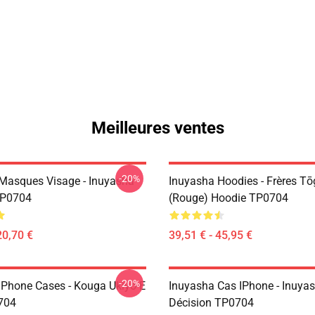
Meilleures ventes
-20%
Masques Visage - Inuyasha
Inuyasha Hoodies - Frères T
P0704
(rouge) Hoodie TP0704
20,70 €
39,51 € - 45,95 €
-20%
IPhone Cases - Kouga Ukiyo-E
Inuyasha Cas IPhone - Inuya
704
Décision TP0704