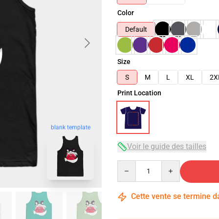
Color
Default
Size
S
M
L
XL
2X
Print Location
blank template
Voir le guide des tailles
Quantity
Cette vente se termine 