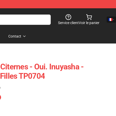
Service client
Voir le panier
Contact
iternes - Oui. Inuyasha -
Filles TP0704
)