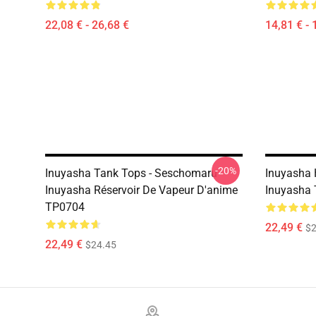
22,08 € - 26,68 €
14,81 € - 
-20%
Inuyasha Tank Tops - Seschomaru
Inuyasha H
Inuyasha Réservoir De Vapeur D'anime
Inuyasha
TP0704
22,49 €
$2
22,49 €
$24.45
Footer