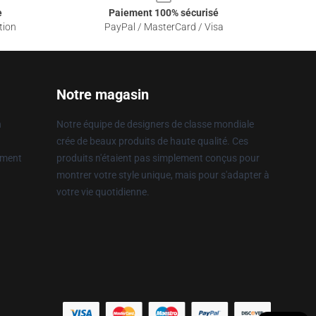
e
Paiement 100% sécurisé
tion
PayPal / MasterCard / Visa
Notre magasin
n
Notre équipe de designers de classe mondiale
crée de beaux produits de haute qualité. Ces
ement
produits n'étaient pas simplement conçus pour
montrer votre style unique, mais pour s'adapter à
votre vie quotidienne.