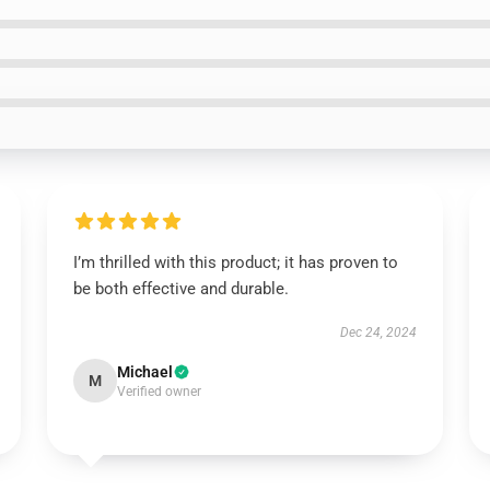
I’m thrilled with this product; it has proven to
be both effective and durable.
Dec 24, 2024
Michael
M
Verified owner