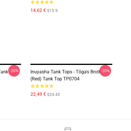
14,62 €
$15.9
-20%
-20%
Tank Top
Inuyasha Tank Tops - Tōga's Brothers
(red) Tank Top TP0704
22,49 €
$24.45