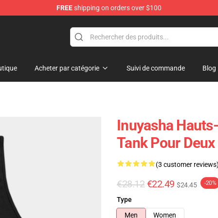
FREE
shipping on orders over $100
tique
Acheter par catégorie
Suivi de commande
Blog
Inuyasha Hauts-C
Tank Pour Deux 
(3 customer reviews
€28.12
€22.49
-20%
$24.45
Type
Men
Women