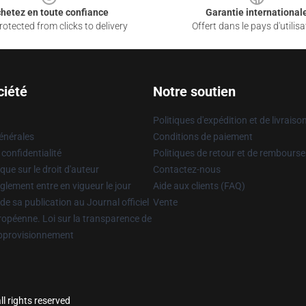
hetez en toute confiance
Garantie international
otected from clicks to delivery
Offert dans le pays d'utilisa
ciété
Notre soutien
Politiques d'expédition et de livraiso
énérales
Conditions de paiement
 confidentialité
Politiques de retour et de rembours
que sur le droit d'auteur
Contactez-nous
glement entre en vigueur le jour
Aide aux clients (FAQ)
 de sa publication au Journal officiel
Vente
uropéenne. Loi sur la transparence de
approvisionnement
l rights reserved