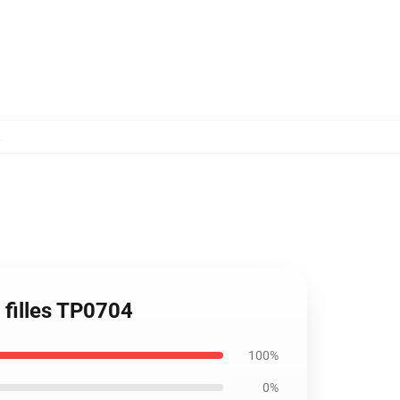
,
 filles TP0704
100%
0%