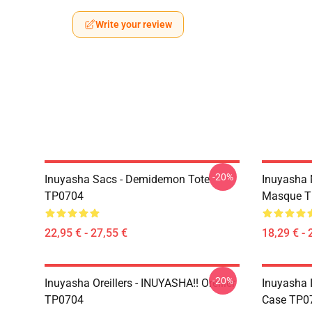
Write your review
-20%
Inuyasha Sacs - Demidemon Tote
Inuyasha 
TP0704
Masque T
22,95 € - 27,55 €
18,29 € - 
-20%
Inuyasha Oreillers - INUYASHA!! Oreiller
Inuyasha 
TP0704
Case TP0