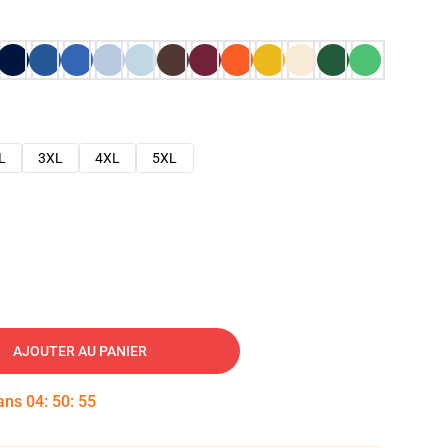
L
3XL
4XL
5XL
AJOUTER AU PANIER
dans
04
:
50
:
54