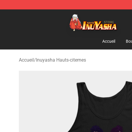
Inuyasha Store - Official Inuyasha Merchandise Shop
Accueil
Bou
Accueil
/
Inuyasha Hauts-citernes