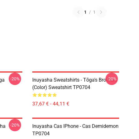
1
/
1
-20%
-20%
ōga
Inuyasha Sweatshirts - Tōga's Brothers
(color) Sweatshirt TP0704
37,67 € - 44,11 €
-20%
sha
Inuyasha Cas IPhone - Cas Demidemon
TP0704