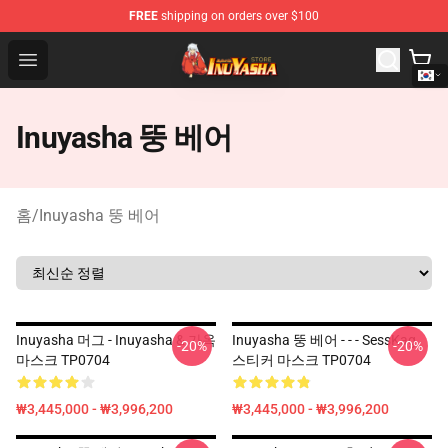
FREE
shipping on orders over $100
Inuyasha Store - Official Inuyasha Merchandise Shop
Open menu
Inuyasha 뚱 베어
홈
/
Inuyasha 뚱 베어
Inuyasha 머그 - Inuyasha & 가옥
Inuyasha 뚱 베어 - - - SessKag
-20%
-20%
마스크 TP0704
스티커 마스크 TP0704
₩3,445,000 - ₩3,996,200
₩3,445,000 - ₩3,996,200