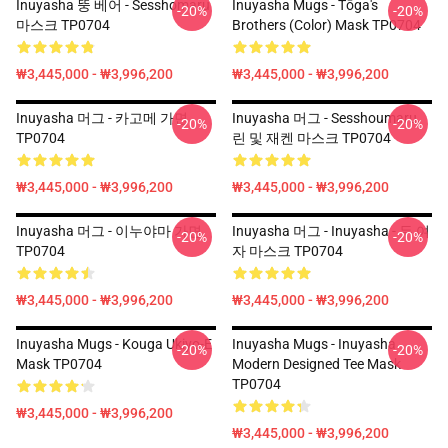
Inuyasha 뚱 베어 - Sesshomaru
Inuyasha Mugs - Tōga's
-20%
-20%
마스크 TP0704
Brothers (color) Mask TP0704
₩3,445,000 - ₩3,996,200
₩3,445,000 - ₩3,996,200
Inuyasha 머그 - 카고메 가면
Inuyasha 머그 - Sesshoumaru,
-20%
-20%
TP0704
린 및 재켄 마스크 TP0704
₩3,445,000 - ₩3,996,200
₩3,445,000 - ₩3,996,200
Inuyasha 머그 - 이누야마 가면
Inuyasha 머그 - Inuyasha - 두 여
-20%
-20%
TP0704
자 마스크 TP0704
₩3,445,000 - ₩3,996,200
₩3,445,000 - ₩3,996,200
Inuyasha Mugs - Kouga Ukiyo-E
Inuyasha Mugs - Inuyasha
-20%
-20%
Mask TP0704
Modern Designed Tee Mask
TP0704
₩3,445,000 - ₩3,996,200
₩3,445,000 - ₩3,996,200