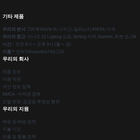
기타 제품
우리의 본사
: 720 W Kinzie St, 시카고, 일리노이 60654, 미국
우리의 창고
: 아니오 52 Lujiang 도로, Siming 지역, Xiamen, 푸젠 성, CN
시간 :
: 오전 9시 ~ 오후 5시 (월 ~ 금)
이름 *
: 연락처inuyasha카테고리
우리의 회사
제품 정보
이용 약관
개인 정보 정책
DMCA - 저작권 정책
모델 번호: 공급망 투명성 행위
우리의 지원
배송 및 배송 정책
지불 기간
반품 및 환불 정책