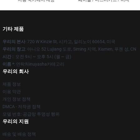
기타 제품
우리의 본사
: 720 W Kinzie St, 시카고, 일리노이 60654, 미국
우리의 창고
: 아니오 52 Lujiang 도로, Siming 지역, Xiamen, 푸젠 성, CN
시간 :
: 오전 9시 ~ 오후 5시 (월 ~ 금)
이름 *
: 연락처inuyasha카테고리
우리의 회사
제품 정보
이용 약관
개인 정보 정책
DMCA - 저작권 정책
모델 번호: 공급망 투명성 행위
우리의 지원
배송 및 배송 정책