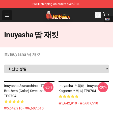
FREE
shipping on orders over $100
Inuyasha Store - Official Inuyasha Merchandise Shop
Open menu
Inuyasha 땀 재킷
홈
/
Inuyasha 땀 재킷
Inuyasha Sweatshirts - Tōga's
Inuyasha 스웨터 - Inuyasha &
-20%
-20%
Brothers (color) Sweatshirt
Kagome 스웨터 TP0704
TP0704
₩5,642,910 - ₩6,607,510
₩5,642,910 - ₩6,607,510