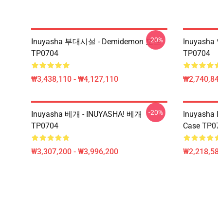
-20%
Inuyasha 부대시설 - Demidemon 토트
Inuyash
TP0704
TP0704
₩3,438,110 - ₩4,127,110
₩2,740,84
-20%
Inuyasha 베개 - INUYASHA! 베개
Inuyasha 
TP0704
Case TP0
₩3,307,200 - ₩3,996,200
₩2,218,58