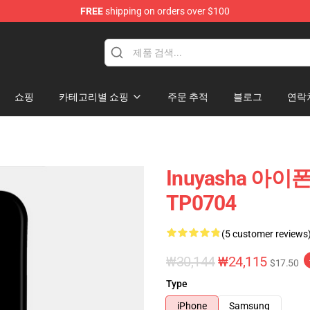
FREE
shipping on orders over $100
쇼핑
카테고리별 쇼핑
주문 추적
블로그
연락
Inuyasha 아이
TP0704
(5 customer reviews
₩30,144
₩24,115
$17.50
Type
iPhone
Samsung