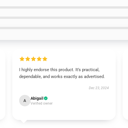
I highly endorse this product. It’s practical,
dependable, and works exactly as advertised.
Dec 23, 2024
Abigail
A
Verified owner