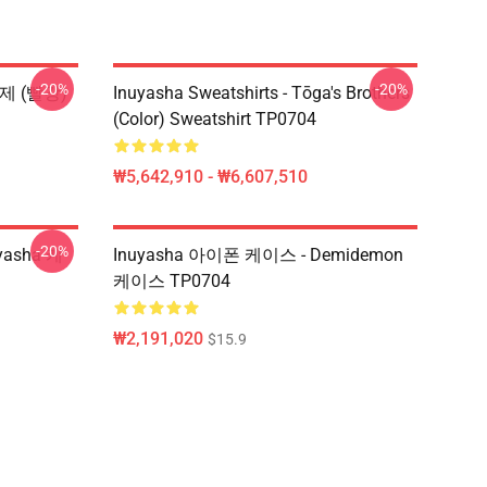
-20%
-20%
형제 (빨강)
Inuyasha Sweatshirts - Tōga's Brothers
(color) Sweatshirt TP0704
₩5,642,910 - ₩6,607,510
-20%
yasha 케
Inuyasha 아이폰 케이스 - Demidemon
케이스 TP0704
₩2,191,020
$15.9