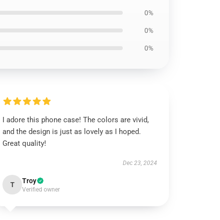
0%
0%
0%
I adore this phone case! The colors are vivid,
and the design is just as lovely as I hoped.
Great quality!
Dec 23, 2024
Troy
T
Verified owner