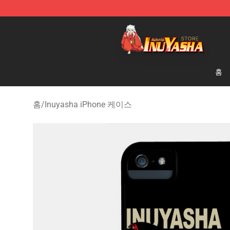
Inuyasha Store - Official Inuyasha Merchandise Shop
홈
홈
/
Inuyasha iPhone 케이스