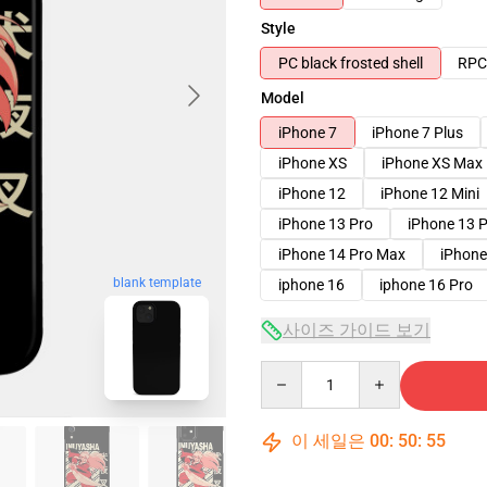
Style
PC black frosted shell
RPC 
Model
iPhone 7
iPhone 7 Plus
iPhone XS
iPhone XS Max
iPhone 12
iPhone 12 Mini
iPhone 13 Pro
iPhone 13 
iPhone 14 Pro Max
iPhone
blank template
iphone 16
iphone 16 Pro
사이즈 가이드 보기
Quantity
이 세일은
00
:
50
:
54