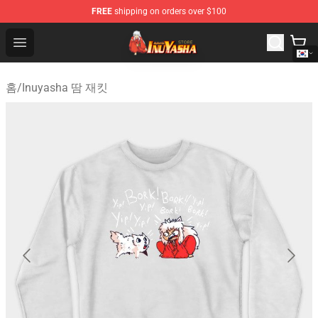
FREE
shipping on orders over $100
Inuyasha Store - Official Inuyasha Merchandise Shop
Open menu
홈
/
Inuyasha 땀 재킷