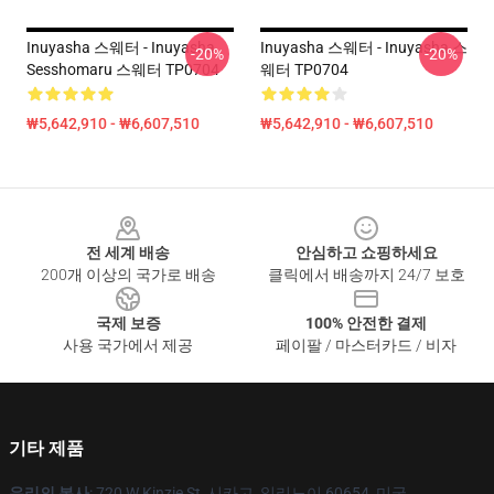
Inuyasha 스웨터 - Inuyasha
Inuyasha 스웨터 - Inuyasha 스
-20%
-20%
Sesshomaru 스웨터 TP0704
웨터 TP0704
₩5,642,910 - ₩6,607,510
₩5,642,910 - ₩6,607,510
Footer
전 세계 배송
안심하고 쇼핑하세요
200개 이상의 국가로 배송
클릭에서 배송까지 24/7 보호
국제 보증
100% 안전한 결제
사용 국가에서 제공
페이팔 / 마스터카드 / 비자
기타 제품
우리의 본사
: 720 W Kinzie St, 시카고, 일리노이 60654, 미국