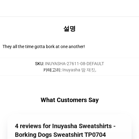
설명
They all the time gotta bork at one another!
SKU
:
INUYASHA-27611-08-DEFAULT
카테고리
:
Inuyasha 땀 재킷
,
What Customers Say
4 reviews for Inuyasha Sweatshirts -
Borking Dogs Sweatshirt TP0704