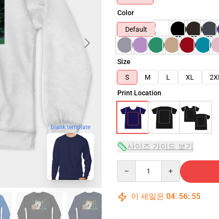
Color
Default
Size
S
M
L
XL
2X
Print Location
blank template
사이즈 가이드 보기
Quantity
이 세일은
04
:
56
:
54