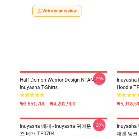
Write your review
-20%
Half-Demon Warrior Design NTAN0602
Inuyasha
Inuyasha T-Shirts
Hoodie T
₩3,651,700 - ₩4,202,900
₩5,918,51
-20%
Inuyasha 베개 - Inuyasha 귀여운 개 포
Inuyasha
즈 베개 TP0704
재켄 탱크 