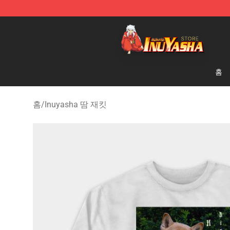
Inuyasha Store - Official Inuyasha Merchandise Shop
홈
홈
/
Inuyasha 땀 재킷