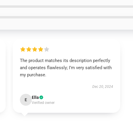
The product matches its description perfectly
and operates flawlessly; I’m very satisfied with
my purchase.
Dec 20, 2024
Ella
E
Verified owner