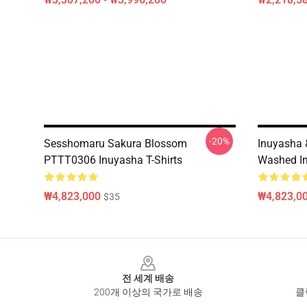
-20%
Sesshomaru Sakura Blossom
Inuyasha
PTTT0306 Inuyasha T-Shirts
Washed In
₩4,823,000
₩4,823,0
$35
Footer
전 세계 배송
200개 이상의 국가로 배송
클