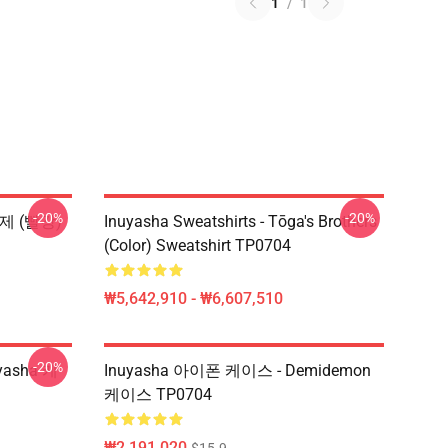
1
/
1
-20%
-20%
형제 (빨강)
Inuyasha Sweatshirts - Tōga's Brothers
(color) Sweatshirt TP0704
₩5,642,910 - ₩6,607,510
-20%
yasha 케
Inuyasha 아이폰 케이스 - Demidemon
케이스 TP0704
₩2,191,020