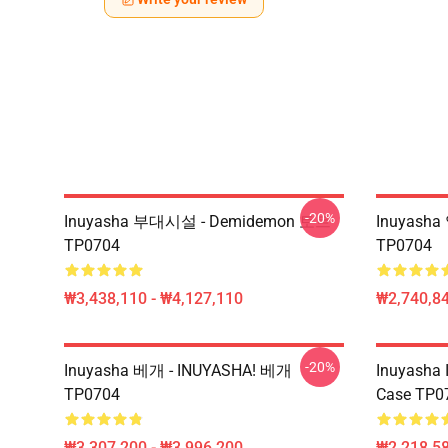
-20%
Inuyasha 부대시설 - Demidemon 토트
Inuyash
TP0704
TP0704
₩3,438,110 - ₩4,127,110
₩2,740,84
-20%
Inuyasha 베개 - INUYASHA! 베개
Inuyasha 
TP0704
Case TP0
₩3,307,200 - ₩3,996,200
₩2,218,58