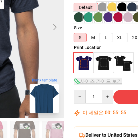
Default
Size
S
M
L
XL
2X
Print Location
blank template
사이즈 가이드 보기
Quantity
이 세일은
00
:
55
:
54
Deliver to United States