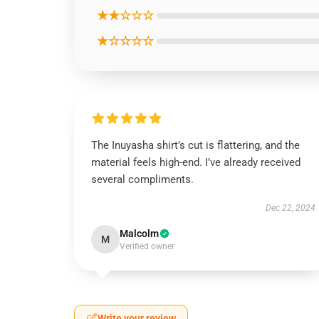
★★☆☆☆
★☆☆☆☆
The Inuyasha shirt’s cut is flattering, and the
material feels high-end. I’ve already received
several compliments.
Dec 22, 2024
Malcolm
M
Verified owner
Write your review