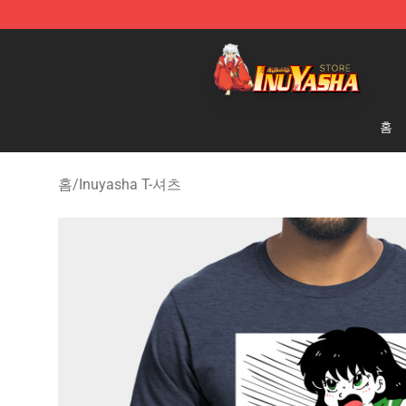
Inuyasha Store - Official Inuyasha Merchandise Shop
홈
홈
/
Inuyasha T-셔츠