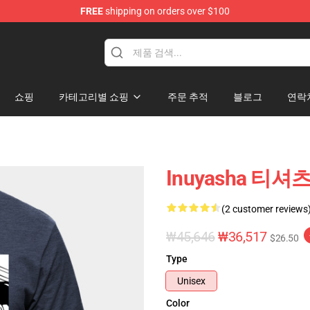
FREE
shipping on orders over $100
쇼핑
카테고리별 쇼핑
주문 추적
블로그
연락
Inuyasha 티셔츠
(2 customer reviews
₩45,646
₩36,517
$26.50
Type
Unisex
Color