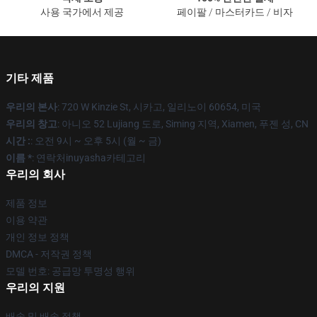
사용 국가에서 제공
페이팔 / 마스터카드 / 비자
기타 제품
우리의 본사
: 720 W Kinzie St, 시카고, 일리노이 60654, 미국
우리의 창고
: 아니오 52 Lujiang 도로, Siming 지역, Xiamen, 푸젠 성, CN
시간 :
: 오전 9시 ~ 오후 5시 (월 ~ 금)
이름 *
: 연락처inuyasha카테고리
우리의 회사
제품 정보
이용 약관
개인 정보 정책
DMCA - 저작권 정책
모델 번호: 공급망 투명성 행위
우리의 지원
배송 및 배송 정책