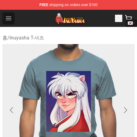
FREE
shipping on orders over $100
Inuyasha Store - Official Inuyasha Merchandise Shop
Open menu
홈
/
Inuyasha T-셔츠