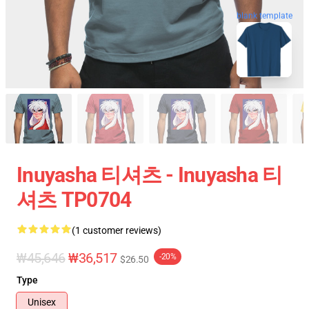
blank template
Inuyasha 티셔츠 - Inuyasha 티
셔츠 TP0704
(1 customer reviews)
₩45,646
₩36,517
-20%
$26.50
Type
Unisex