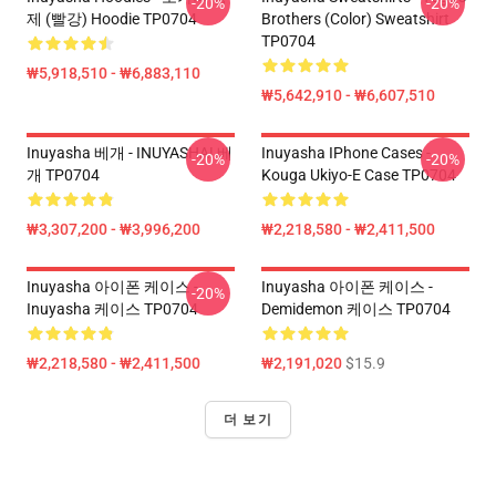
-20%
-20%
제 (빨강) Hoodie TP0704
Brothers (color) Sweatshirt
TP0704
₩5,918,510 - ₩6,883,110
₩5,642,910 - ₩6,607,510
Inuyasha 베개 - INUYASHA! 베
Inuyasha IPhone Cases -
-20%
-20%
개 TP0704
Kouga Ukiyo-E Case TP0704
₩3,307,200 - ₩3,996,200
₩2,218,580 - ₩2,411,500
Inuyasha 아이폰 케이스 -
Inuyasha 아이폰 케이스 -
-20%
Inuyasha 케이스 TP0704
Demidemon 케이스 TP0704
₩2,218,580 - ₩2,411,500
₩2,191,020
$15.9
더 보기