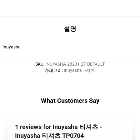
설명
Inuyasha
SKU
:
INUYASHA-28231-27-DEFAULT
카테고리
:
Inuyasha T-셔츠
,
What Customers Say
1 reviews for Inuyasha 티셔츠 -
Inuyasha 티셔츠 TP0704