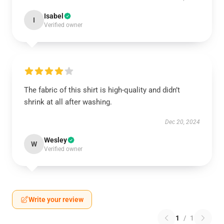
Isabel
I
Verified owner
The fabric of this shirt is high-quality and didn’t
shrink at all after washing.
Dec 20, 2024
Wesley
W
Verified owner
Write your review
1
/
1