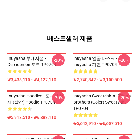
베스트셀러 제품
Inuyasha 부대시설 -
Inuyasha 얼굴 마스크 -
-20%
-20%
Demidemon 토트 TP0704
Inuyasha 가면 TP0704
₩3,438,110 - ₩4,127,110
₩2,740,842 - ₩3,100,500
Inuyasha Hoodies - 도가의 형
Inuyasha Sweatshirts - Tōga's
-20%
-20%
제 (빨강) Hoodie TP0704
Brothers (color) Sweatshirt
TP0704
₩5,918,510 - ₩6,883,110
₩5,642,910 - ₩6,607,510