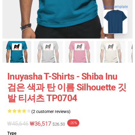
blank template
Inuyasha T-Shirts - Shiba Inu
검은 색과 탄 이름 Silhouette 깃
발 티셔츠 TP0704
(2 customer reviews)
₩45,646
₩36,517
-20%
$26.50
Type