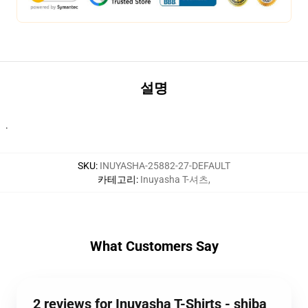
설명
·
SKU
:
INUYASHA-25882-27-DEFAULT
카테고리
:
Inuyasha T-셔츠
,
What Customers Say
2 reviews for Inuyasha T-Shirts - shiba