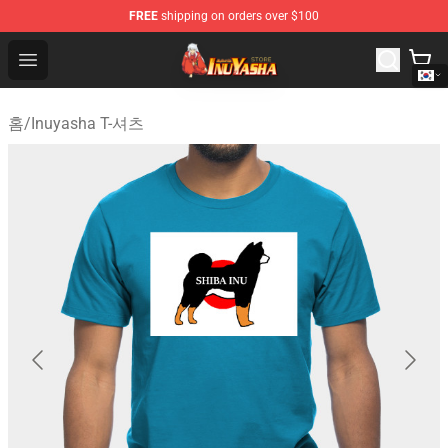
FREE
shipping on orders over $100
Inuyasha Store - Official Inuyasha Merchandise Shop
Open menu
홈
/
Inuyasha T-셔츠