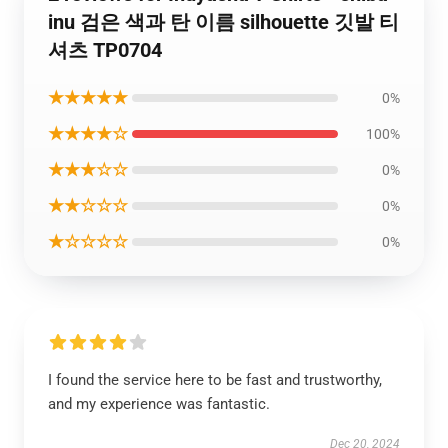
inu 검은 색과 탄 이름 silhouette 깃발 티
셔츠 TP0704
★★★★★
0%
★★★★☆
100%
★★★☆☆
0%
★★☆☆☆
0%
★☆☆☆☆
0%
I found the service here to be fast and trustworthy,
and my experience was fantastic.
Dec 20, 2024