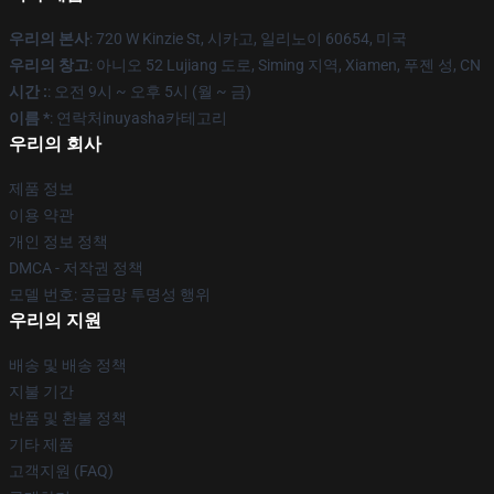
우리의 본사
: 720 W Kinzie St, 시카고, 일리노이 60654, 미국
우리의 창고
: 아니오 52 Lujiang 도로, Siming 지역, Xiamen, 푸젠 성, CN
시간 :
: 오전 9시 ~ 오후 5시 (월 ~ 금)
이름 *
: 연락처inuyasha카테고리
우리의 회사
제품 정보
이용 약관
개인 정보 정책
DMCA - 저작권 정책
모델 번호: 공급망 투명성 행위
우리의 지원
배송 및 배송 정책
지불 기간
반품 및 환불 정책
기타 제품
고객지원 (FAQ)