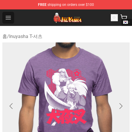
FREE
shipping on orders over $100
Inuyasha Store - Official Inuyasha Merchandise Shop
Open menu
홈
/
Inuyasha T-셔츠