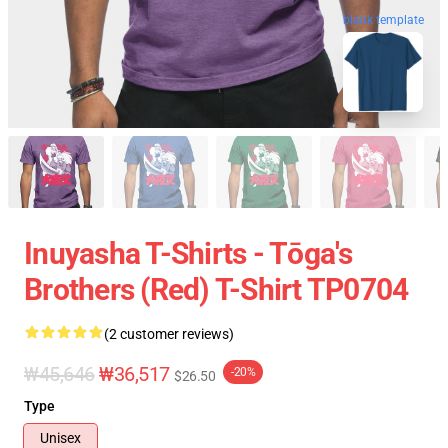
blank template
Inuyasha T-Shirts - Tōga's
Brothers (red) T-Shirt TP0704
(2 customer reviews)
₩45,646
₩36,517
-20%
$26.50
Type
Unisex