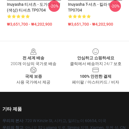
Inuyasha 티셔츠 - 도가의 형제
Inuyasha T-셔츠 - 킬라 티셔츠
-20%
-20%
(색상) 티셔츠 TP0704
TP0704
₩3,651,700 - ₩4,202,900
₩3,651,700 - ₩4,202,900
Footer
전 세계 배송
안심하고 쇼핑하세요
200개 이상의 국가로 배송
클릭에서 배송까지 24/7 보호
국제 보증
100% 안전한 결제
사용 국가에서 제공
페이팔 / 마스터카드 / 비자
기타 제품
우리의 본사
: 720 W Kinzie St, 시카고, 일리노이 60654, 미국
우리의 창고
: 아니오 52 Lujiang 도로, Siming 지역, Xiamen, 푸젠 성, CN