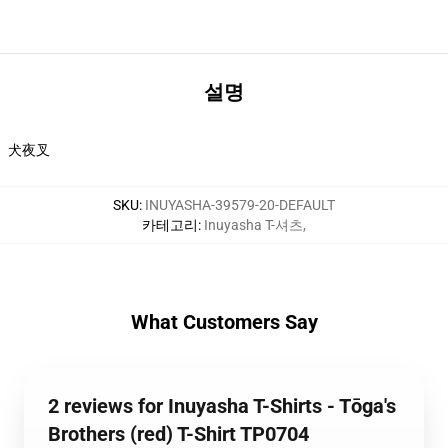
설명
犬夜叉
SKU
:
INUYASHA-39579-20-DEFAULT
카테고리
:
Inuyasha T-셔츠
,
What Customers Say
2 reviews for Inuyasha T-Shirts - Tōga's
Brothers (red) T-Shirt TP0704