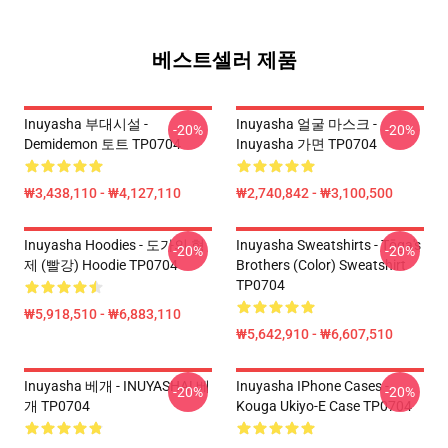
베스트셀러 제품
Inuyasha 부대시설 -
Inuyasha 얼굴 마스크 -
-20%
-20%
Demidemon 토트 TP0704
Inuyasha 가면 TP0704
₩3,438,110 - ₩4,127,110
₩2,740,842 - ₩3,100,500
Inuyasha Hoodies - 도가의 형
Inuyasha Sweatshirts - Tōga's
-20%
-20%
제 (빨강) Hoodie TP0704
Brothers (color) Sweatshirt
TP0704
₩5,918,510 - ₩6,883,110
₩5,642,910 - ₩6,607,510
Inuyasha 베개 - INUYASHA! 베
Inuyasha IPhone Cases -
-20%
-20%
개 TP0704
Kouga Ukiyo-E Case TP0704