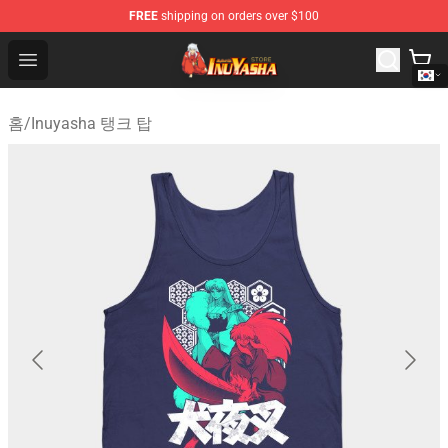
FREE
shipping on orders over $100
Inuyasha Store - Official Inuyasha Merchandise Shop
Open menu
홈
/
Inuyasha 탱크 탑