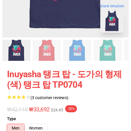
blank template
Inuyasha 탱크 탑 - 도가의 형제
(색) 탱크 탑 TP0704
(3 customer reviews)
₩42,115
₩33,692
-20%
$24.45
Type
Men
Women