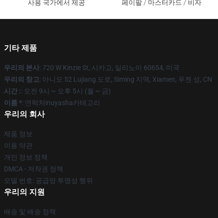
사용 국가에서 제공
페이팔 / 마스터카드 / 비자
기타 제품
우리의 본사
: 720 W Kinzie St, 시카고, 일리노이 60654, 미국
우리의 창고
: 아니오 52 Lujiang 도로, Siming 지역, Xiamen, 푸젠 성, CN
시간 :
: 오전 9시 ~ 오후 5시 (월 ~ 금)
이름 *
: 연락처inuyasha카테고리
우리의 회사
제품 정보
이용 약관
개인 정보 정책
DMCA - 저작권 정책
모델 번호: 공급망 투명성 행위
우리의 지원
배송 및 배송 정책