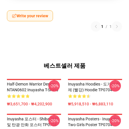
Write your review
1
/
1
베스트셀러 제품
Half-Demon Warrior Design
Inuyasha Hoodies - 도가의 형
-20%
-20%
NTAN0602 Inuyasha T-Shirts
제 (빨강) Hoodie TP0704
₩3,651,700 - ₩4,202,900
₩5,918,510 - ₩6,883,110
Inuyasha 포스터 - Shiba 검정
Inuyasha Posters - Inuyasha -
-20%
-20%
및 탄광 만화 포스터 TP0704
Two Girls Poster TP0704