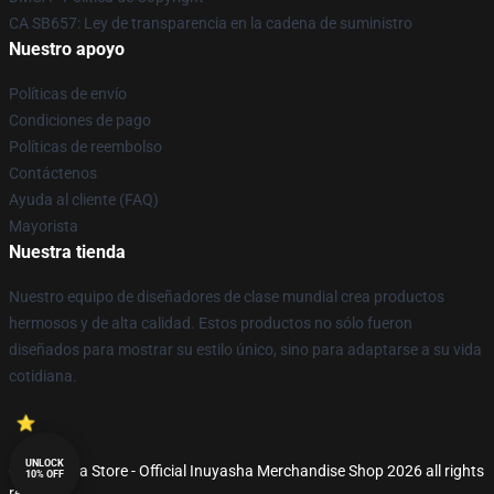
CA SB657: Ley de transparencia en la cadena de suministro
Nuestro apoyo
Políticas de envío
Condiciones de pago
Políticas de reembolso
Contáctenos
Ayuda al cliente (FAQ)
Mayorista
Nuestra tienda
Nuestro equipo de diseñadores de clase mundial crea productos
hermosos y de alta calidad. Estos productos no sólo fueron
diseñados para mostrar su estilo único, sino para adaptarse a su vida
cotidiana.
UNLOCK
© Inuyasha Store - Official Inuyasha Merchandise Shop 2026 all rights
10% OFF
reserved