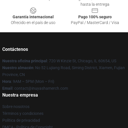
hasta la entrega
Garantía internacional
Pago 100% seguro
Ofrecido en el país de uso
PayPal / MasterCard / Visa
Contáctenos
Nuestra oficina principal
: 720 W Kinzie St, Chicago, IL 60654, US
Nuestro almacén
: No 52 Lujiang Road, Siming District, Xiamen, Fujian
Province, CN
Hora
: 9AM – 5PM (Mon – Fri)
Email
: contact@inuyashamerch.com
Nuestra empresa
Sobre nosotros
Términos y condiciones
Política de privacidad
DMCA - Política de Copyright