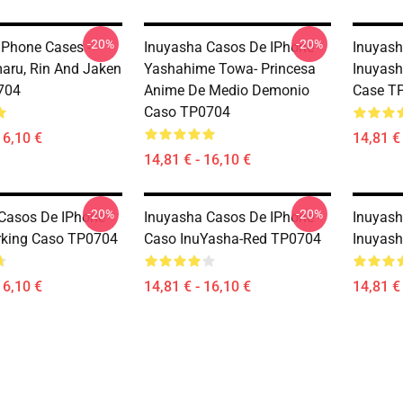
-20%
-20%
IPhone Cases -
Inuyasha Casos De IPhone -
Inuyash
ru, Rin And Jaken
Yashahime Towa- Princesa
Inuyash
704
Anime De Medio Demonio
Case T
Caso TP0704
16,10 €
14,81 € 
14,81 € - 16,10 €
-20%
-20%
Casos De IPhone -
Inuyasha Casos De IPhone -
Inuyash
rking Caso TP0704
Caso InuYasha-Red TP0704
Inuyas
16,10 €
14,81 € - 16,10 €
14,81 € 