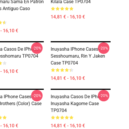
maru Sama En Patrón
Kilala Case TP0704
 Antiguo Caso
14,81 € - 16,10 €
- 16,10 €
-20%
-20%
a Casos De IPhone -
Inuyasha IPhone Cases -
esshomaru TP0704
Sesshoumaru, Rin Y Jaken
Case TP0704
- 16,10 €
14,81 € - 16,10 €
-20%
-20%
a IPhone Cases -
Inuyasha Casos De IPhone -
Brothers (color) Case
Inuyasha Kagome Case
TP0704
- 16,10 €
14,81 € - 16,10 €