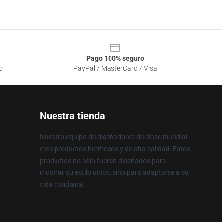
Pago 100% seguro
o
PayPal / MasterCard / Visa
Nuestra tienda
Nuestro equipo de diseñadores de clase mundial
crea productos hermosos y de alta calidad. Estos
productos no sólo fueron diseñados para
mostrar su estilo único, sino para adaptarse a su
vida cotidiana.