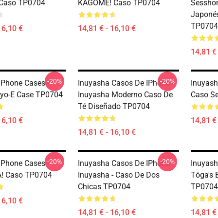
 Caso TP0704
KAGOME! Caso TP0704
Sessho
Japonés
TP0704
16,10 €
14,81 € - 16,10 €
14,81 € 
-20%
-20%
IPhone Cases -
Inuyasha Casos De IPhone -
Inuyash
iyo-E Case TP0704
Inuyasha Moderno Caso De
Caso S
Té Diseñado TP0704
16,10 €
14,81 € 
14,81 € - 16,10 €
-20%
-20%
IPhone Cases -
Inuyasha Casos De IPhone -
Inuyash
! Caso TP0704
Inuyasha - Caso De Dos
Tōga's 
Chicas TP0704
TP0704
16,10 €
14,81 € - 16,10 €
14,81 € 