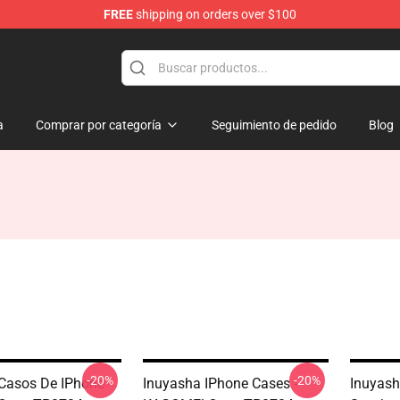
FREE
shipping on orders over $100
a
Comprar por categoría
Seguimiento de pedido
Blog
-20%
-20%
Casos De IPhone -
Inuyasha IPhone Cases -
Inuyash