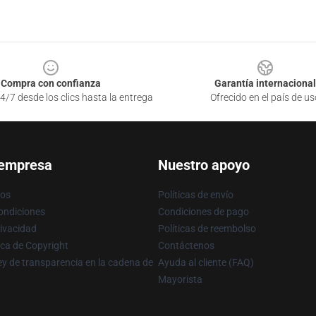
Compra con confianza
Garantía internacional
4/7 desde los clics hasta la entrega
Ofrecido en el país de us
 empresa
Nuestro apoyo
ros
Políticas de envío
ondiciones
Condiciones de pago
rivacidad
Políticas de reembolso
ica de Copyright
Contáctenos
y de transparencia en la cadena de
Ayuda al cliente (FAQ)
Mayorista