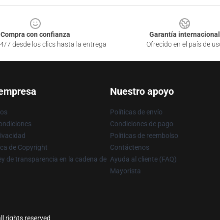
Compra con confianza
Garantía internacional
4/7 desde los clics hasta la entrega
Ofrecido en el país de us
 empresa
Nuestro apoyo
ros
Políticas de envío
ondiciones
Condiciones de pago
rivacidad
Políticas de reembolso
ica de Copyright
Contáctenos
y de transparencia en la cadena de
Ayuda al cliente (FAQ)
Mayorista
l rights reserved