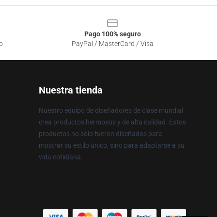
Pago 100% seguro
o
PayPal / MasterCard / Visa
Nuestra tienda
Nuestro equipo de diseñadores de clase mundial
crea productos hermosos y de alta calidad. Estos
productos no sólo fueron diseñados para
mostrar su estilo único, sino para adaptarse a su
vida cotidiana.