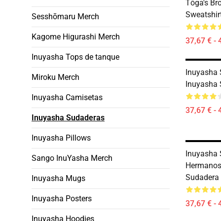
Tōga's Bro
Sweatshir
Sesshōmaru Merch
Kagome Higurashi Merch
37,67 € - 
Inuyasha Tops de tanque
Inuyasha 
Miroku Merch
Inuyasha
Inuyasha Camisetas
37,67 € - 
Inuyasha Sudaderas
Inuyasha Pillows
Inuyasha 
Sango InuYasha Merch
Hermanos 
Sudadera
Inuyasha Mugs
Inuyasha Posters
37,67 € - 
Inuyasha Hoodies