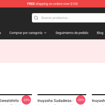
FREE
shipping on orders over $100
a
Comprar por categoría
Seguimiento de pedido
Blog
-20%
-20%
Sweatshirts -
Inuyasha Sudaderas -
Inuyash