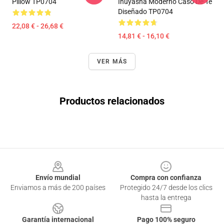
Pillow TP0704
Inuyasha Moderno Caso De Té
Diseñado TP0704
22,08 € - 26,68 €
14,81 € - 16,10 €
VER MÁS
Productos relacionados
Footer
Envío mundial
Compra con confianza
Enviamos a más de 200 países
Protegido 24/7 desde los clics
hasta la entrega
Garantía internacional
Pago 100% seguro