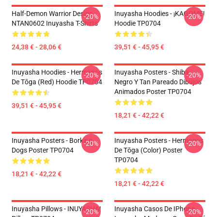
Half-Demon Warrior Design
Inuyasha Hoodies - ¡KAGOME!
-20%
-20%
NTAN0602 Inuyasha T-Shirts
Hoodie TP0704
24,38 € - 28,06 €
39,51 € - 45,95 €
Inuyasha Hoodies - Hermanos
Inuyasha Posters - Shiba
-20%
-20%
De Tōga (red) Hoodie TP0704
Negro Y Tan Pareado Dibujos
Animados Poster TP0704
39,51 € - 45,95 €
18,21 € - 42,22 €
Inuyasha Posters - Borking
Inuyasha Posters - Hermanos
-20%
-20%
Dogs Poster TP0704
De Tōga (color) Poster
TP0704
18,21 € - 42,22 €
18,21 € - 42,22 €
Inuyasha Pillows - INUYASHA!
Inuyasha Casos De IPhone -
-20%
-20%