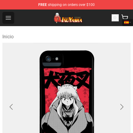
FREE
shipping on orders over $100
Inuyasha Store - Official Inuyasha Merchandise Shop
Open menu
Inicio