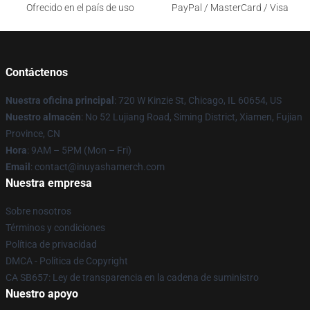
Ofrecido en el país de uso
PayPal / MasterCard / Visa
Contáctenos
Nuestra oficina principal
: 720 W Kinzie St, Chicago, IL 60654, US
Nuestro almacén
: No 52 Lujiang Road, Siming District, Xiamen, Fujian
Province, CN
Hora
: 9AM – 5PM (Mon – Fri)
Email
: contact@inuyashamerch.com
Nuestra empresa
Sobre nosotros
Términos y condiciones
Política de privacidad
DMCA - Política de Copyright
CA SB657: Ley de transparencia en la cadena de suministro
Nuestro apoyo