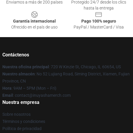
Enviamos a más de 200 países
Protegido 24/7 desde los clics
hasta la entrega
Garantía internacional
Pago 100% seguro
Ofrecido en el país de uso
PayPal / MasterCard / Visa
Contáctenos
Nuestra oficina principal
: 720 W Kinzie St, Chicago, IL 60654, US
Nuestro almacén
: No 52 Lujiang Road, Siming District, Xiamen, Fujian
Province, CN
Hora
: 9AM – 5PM (Mon – Fri)
Email
: contact@inuyashamerch.com
Nuestra empresa
Sobre nosotros
Términos y condiciones
Política de privacidad