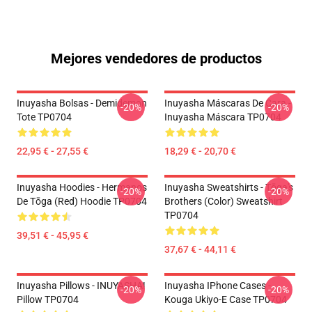
Mejores vendedores de productos
Inuyasha Bolsas - Demidemon
Inuyasha Máscaras De Cara -
-20%
-20%
Tote TP0704
Inuyasha Máscara TP0704
22,95 € - 27,55 €
18,29 € - 20,70 €
Inuyasha Hoodies - Hermanos
Inuyasha Sweatshirts - Tōga's
-20%
-20%
De Tōga (red) Hoodie TP0704
Brothers (color) Sweatshirt
TP0704
39,51 € - 45,95 €
37,67 € - 44,11 €
Inuyasha Pillows - INUYASHA!
Inuyasha IPhone Cases -
-20%
-20%
Pillow TP0704
Kouga Ukiyo-E Case TP0704