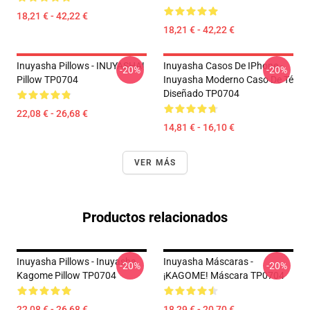
18,21 € - 42,22 €
18,21 € - 42,22 €
Inuyasha Pillows - INUYASHA!
Inuyasha Casos De IPhone -
-20%
-20%
Pillow TP0704
Inuyasha Moderno Caso De Té
Diseñado TP0704
22,08 € - 26,68 €
14,81 € - 16,10 €
VER MÁS
Productos relacionados
Inuyasha Pillows - Inuyasha
Inuyasha Máscaras -
-20%
-20%
Kagome Pillow TP0704
¡KAGOME! Máscara TP0704
22,08 € - 26,68 €
18,29 € - 20,70 €