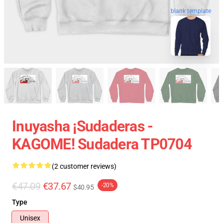
blank template
Inuyasha ¡Sudaderas -
KAGOME! Sudadera TP0704
(2 customer reviews)
€47.09
€37.67
-20%
$40.95
Type
Unisex