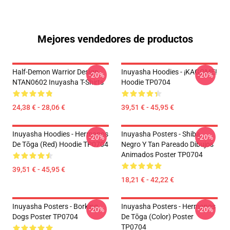
Mejores vendedores de productos
Half-Demon Warrior Design
Inuyasha Hoodies - ¡KAGOME!
-20%
-20%
NTAN0602 Inuyasha T-Shirts
Hoodie TP0704
24,38 € - 28,06 €
39,51 € - 45,95 €
Inuyasha Hoodies - Hermanos
Inuyasha Posters - Shiba
-20%
-20%
De Tōga (red) Hoodie TP0704
Negro Y Tan Pareado Dibujos
Animados Poster TP0704
39,51 € - 45,95 €
18,21 € - 42,22 €
Inuyasha Posters - Borking
Inuyasha Posters - Hermanos
-20%
-20%
Dogs Poster TP0704
De Tōga (color) Poster
TP0704