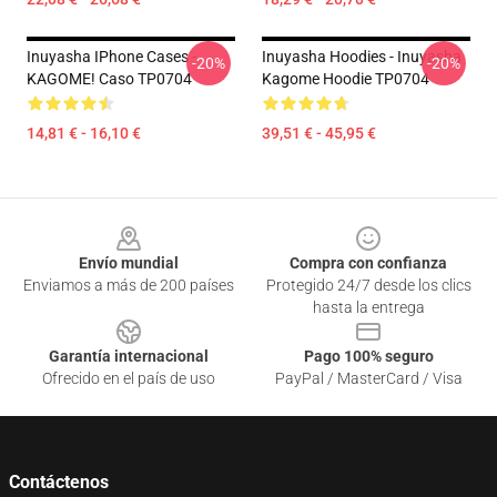
Inuyasha IPhone Cases -
Inuyasha Hoodies - Inuyasha
-20%
-20%
KAGOME! Caso TP0704
Kagome Hoodie TP0704
14,81 € - 16,10 €
39,51 € - 45,95 €
Footer
Envío mundial
Compra con confianza
Enviamos a más de 200 países
Protegido 24/7 desde los clics
hasta la entrega
Garantía internacional
Pago 100% seguro
Ofrecido en el país de uso
PayPal / MasterCard / Visa
Contáctenos