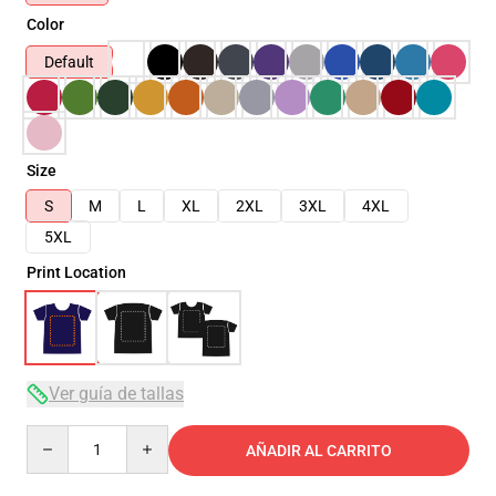
Color
Default
Size
S
M
L
XL
2XL
3XL
4XL
5XL
Print Location
Ver guía de tallas
Quantity
AÑADIR AL CARRITO