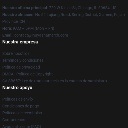
Nuestra oficina principal
: 720 W Kinzie St, Chicago, IL 60654, US
Nuestro almacén
: No 52 Lujiang Road, Siming District, Xiamen, Fujian
Province, CN
Hora
: 9AM – 5PM (Mon – Fri)
Email
: contact@inuyashamerch.com
Nuestra empresa
Sobre nosotros
Términos y condiciones
Política de privacidad
DMCA - Política de Copyright
CA SB657: Ley de transparencia en la cadena de suministro
Nuestro apoyo
Políticas de envío
Condiciones de pago
Políticas de reembolso
Contáctenos
Ayuda al cliente (FAQ)