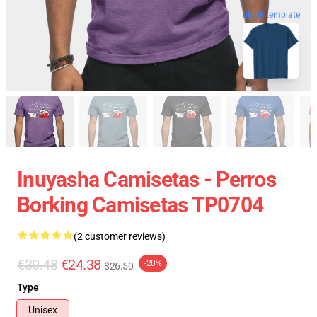
blank template
Inuyasha Camisetas - Perros
Borking Camisetas TP0704
(2 customer reviews)
€30.48
€24.38
-20%
$26.50
Type
Unisex