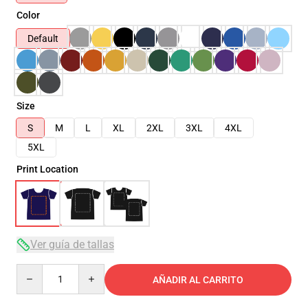
Color
Default
Size
S
M
L
XL
2XL
3XL
4XL
5XL
Print Location
Ver guía de tallas
Quantity
AÑADIR AL CARRITO