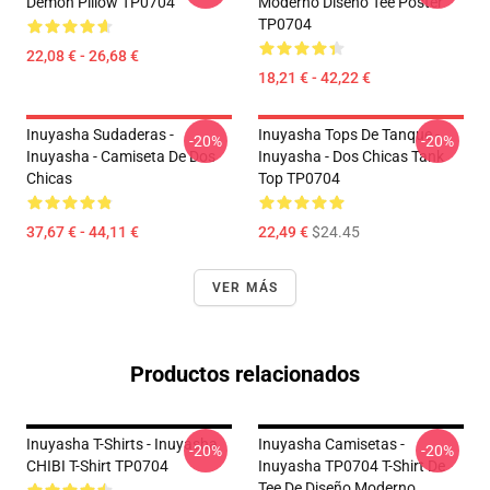
Demon Pillow TP0704
Moderno Diseño Tee Poster
TP0704
22,08 € - 26,68 €
18,21 € - 42,22 €
Inuyasha Sudaderas -
Inuyasha Tops De Tanque -
-20%
-20%
Inuyasha - Camiseta De Dos
Inuyasha - Dos Chicas Tank
Chicas
Top TP0704
37,67 € - 44,11 €
22,49 €
$24.45
VER MÁS
Productos relacionados
Inuyasha T-Shirts - Inuyasha
Inuyasha Camisetas -
-20%
-20%
CHIBI T-Shirt TP0704
Inuyasha TP0704 T-Shirt De
Tee De Diseño Moderno