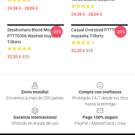
24,38 € - 28,06 €
24,38 € - 28,06 €
Sesshomaru Blood Moon
Casual Oversized PTTT0306
-20%
-20%
PTTT0306 Washed Inuyasha
Inuyasha T-Shirts
T-Shirts
32,20 €
$35
32,20 €
$35
Footer
Envío mundial
Compra con confianza
Enviamos a más de 200 países
Protegido 24/7 desde los clics
hasta la entrega
Garantía internacional
Pago 100% seguro
Ofrecido en el país de uso
PayPal / MasterCard / Visa