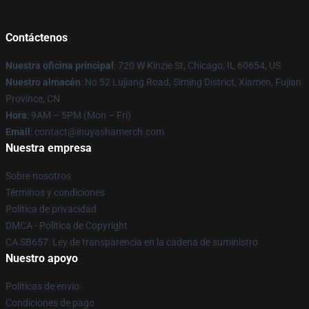
Contáctenos
Nuestra oficina principal
: 720 W Kinzie St, Chicago, IL 60654, US
Nuestro almacén
: No 52 Lujiang Road, Siming District, Xiamen, Fujian
Province, CN
Hora
: 9AM – 5PM (Mon – Fri)
Email
: contact@inuyashamerch.com
Nuestra empresa
Sobre nosotros
Términos y condiciones
Política de privacidad
DMCA - Política de Copyright
CA SB657: Ley de transparencia en la cadena de suministro
Nuestro apoyo
Políticas de envío
Condiciones de pago