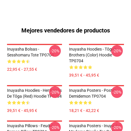
Mejores vendedores de productos
Inuyasha Bolsas -
Inuyasha Hoodies - Tōga's
-20%
-20%
Sesshomaru Tote TP0704
Brothers (color) Hoodie
TP0704
22,95 € - 27,55 €
39,51 € - 45,95 €
Inuyasha Hoodies - Hermanos
Inuyasha Posters - Poster
-20%
-20%
De Tōga (red) Hoodie TP0704
Demidemon TP0704
39,51 € - 45,95 €
18,21 € - 42,22 €
Inuyasha Pillows - Feudal
Inuyasha Posters - Inuyasha
-20%
-20%