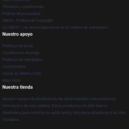
Términos y condiciones
Política de privacidad
DMCA - Política de Copyright
CA SB657: Ley de transparencia en la cadena de suministro
Nuestro apoyo
Políticas de envío
Condiciones de pago
Políticas de reembolso
Contáctenos
Ayuda al cliente (FAQ)
Mayorista
Nuestra tienda
Nuestro equipo de diseñadores de clase mundial crea productos
hermosos y de alta calidad. Estos productos no sólo fueron
diseñados para mostrar su estilo único, sino para adaptarse a su vida
cotidiana.