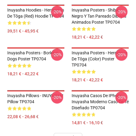
Inuyasha Hoodies - Hermanos
Inuyasha Posters - Shiba
-20%
-20%
De Tōga (red) Hoodie TP0704
Negro Y Tan Pareado Dibujos
Animados Poster TP0704
39,51 € - 45,95 €
18,21 € - 42,22 €
Inuyasha Posters - Borking
Inuyasha Posters - Hermanos
-20%
-20%
Dogs Poster TP0704
De Tōga (color) Poster
TP0704
18,21 € - 42,22 €
18,21 € - 42,22 €
Inuyasha Pillows - INUYASHA!
Inuyasha Casos De IPhone -
-20%
-20%
Pillow TP0704
Inuyasha Moderno Caso De Té
Diseñado TP0704
22,08 € - 26,68 €
14,81 € - 16,10 €