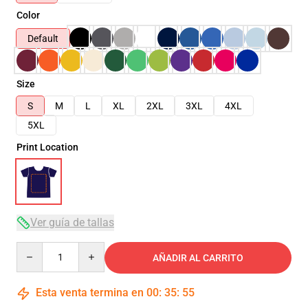
Color
Default
Size
S
M
L
XL
2XL
3XL
4XL
5XL
Print Location
Ver guía de tallas
Quantity
AÑADIR AL CARRITO
Esta venta termina en
00
:
35
:
54