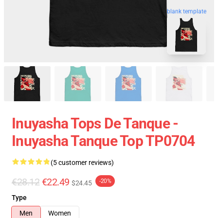
blank template
Inuyasha Tops De Tanque -
Inuyasha Tanque Top TP0704
(5 customer reviews)
€28.12
€22.49
-20%
$24.45
Type
Men
Women