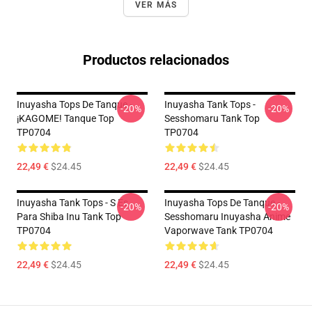
VER MÁS
Productos relacionados
Inuyasha Tops De Tanque -
Inuyasha Tank Tops -
-20%
-20%
¡KAGOME! Tanque Top
Sesshomaru Tank Top
TP0704
TP0704
22,49 €
$24.45
22,49 €
$24.45
Inuyasha Tank Tops - S Es
Inuyasha Tops De Tanque -
-20%
-20%
Para Shiba Inu Tank Top
Sesshomaru Inuyasha Anime
TP0704
Vaporwave Tank TP0704
22,49 €
$24.45
22,49 €
$24.45