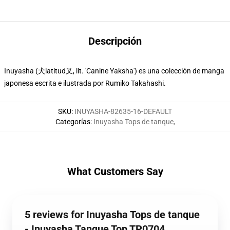
Descripción
Inuyasha (犬latitud叉, lit. 'Canine Yaksha') es una colección de manga
japonesa escrita e ilustrada por Rumiko Takahashi.
SKU
:
INUYASHA-82635-16-DEFAULT
Categorías
:
Inuyasha Tops de tanque
,
What Customers Say
5 reviews for Inuyasha Tops de tanque
- Inuyasha Tanque Top TP0704