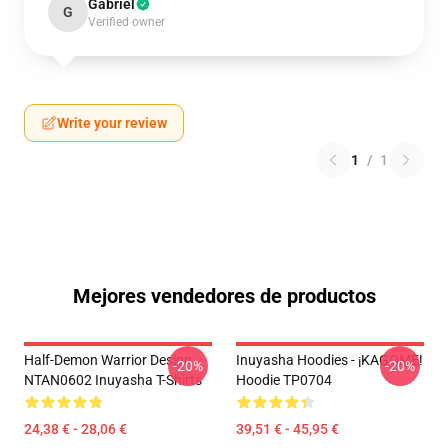
Gabriel
G
Verified owner
Write your review
1
/
1
Mejores vendedores de productos
Half-Demon Warrior Design
Inuyasha Hoodies - ¡KAGOME!
-20%
-20%
NTAN0602 Inuyasha T-Shirts
Hoodie TP0704
24,38 € - 28,06 €
39,51 € - 45,95 €