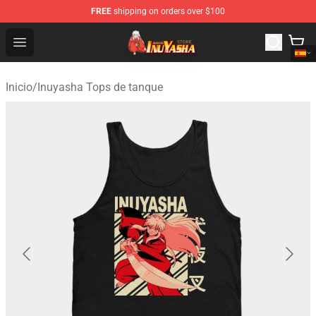
FREE
shipping on orders over $100
Inuyasha Store - Official Inuyasha Merchandise Shop
Open menu
Inicio
/
Inuyasha Tops de tanque