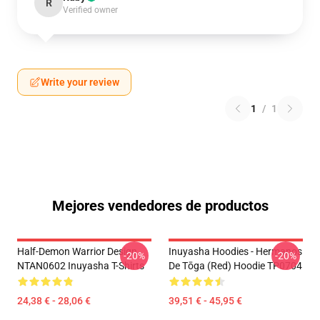
R
Verified owner
Write your review
1
/
1
Mejores vendedores de productos
Half-Demon Warrior Design
Inuyasha Hoodies - Hermanos
-20%
-20%
NTAN0602 Inuyasha T-Shirts
De Tōga (red) Hoodie TP0704
24,38 € - 28,06 €
39,51 € - 45,95 €