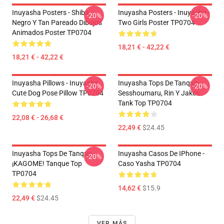
Inuyasha Posters - Shiba
Inuyasha Posters - Inuyasha -
-20%
-20%
Negro Y Tan Pareado Dibujos
Two Girls Poster TP0704
Animados Poster TP0704
18,21 € - 42,22 €
18,21 € - 42,22 €
Inuyasha Pillows - Inuyasha
Inuyasha Tops De Tanque -
-20%
-20%
Cute Dog Pose Pillow TP0704
Sesshoumaru, Rin Y Jaken
Tank Top TP0704
22,08 € - 26,68 €
22,49 €
$24.45
Inuyasha Tops De Tanque -
Inuyasha Casos De IPhone -
-20%
¡KAGOME! Tanque Top
Caso Yasha TP0704
TP0704
14,62 €
$15.9
22,49 €
$24.45
VER MÁS