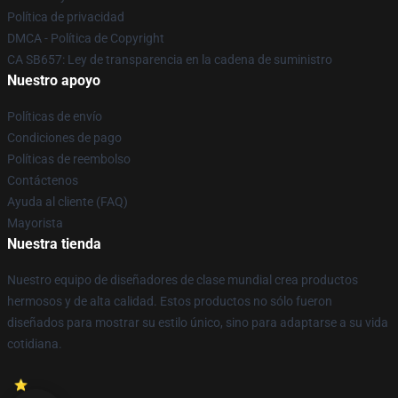
Política de privacidad
DMCA - Política de Copyright
CA SB657: Ley de transparencia en la cadena de suministro
Nuestro apoyo
Políticas de envío
Condiciones de pago
Políticas de reembolso
Contáctenos
Ayuda al cliente (FAQ)
Mayorista
Nuestra tienda
Nuestro equipo de diseñadores de clase mundial crea productos
hermosos y de alta calidad. Estos productos no sólo fueron
diseñados para mostrar su estilo único, sino para adaptarse a su vida
cotidiana.