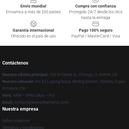
Envío mundial
Compra con confianza
Enviamos a más de 200 países
Protegido 24/7 desde los clics
hasta la entrega
Garantía internacional
Pago 100% seguro
Ofrecido en el país de uso
PayPal / MasterCard / Visa
Contáctenos
Nuestra oficina principal
: 720 W Kinzie St, Chicago, IL 60654, US
Nuestro almacén
: No 52 Lujiang Road, Siming District, Xiamen, Fujian
Province, CN
Hora
: 9AM – 5PM (Mon – Fri)
Email
: contact@inuyashamerch.com
Nuestra empresa
Sobre nosotros
Términos y condiciones