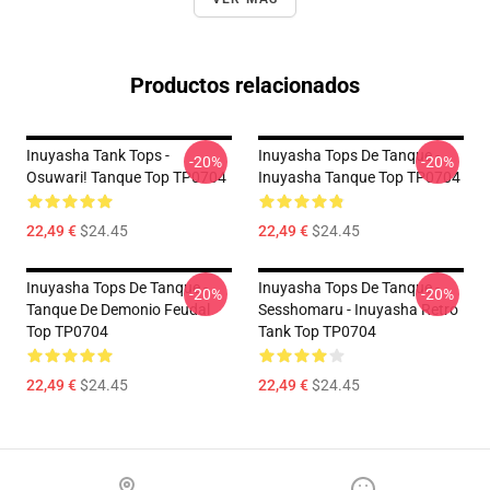
Productos relacionados
Inuyasha Tank Tops -
Inuyasha Tops De Tanque -
-20%
-20%
Osuwari! Tanque Top TP0704
Inuyasha Tanque Top TP0704
22,49 €
$24.45
22,49 €
$24.45
Inuyasha Tops De Tanque -
Inuyasha Tops De Tanque -
-20%
-20%
Tanque De Demonio Feudal
Sesshomaru - Inuyasha Retro
Top TP0704
Tank Top TP0704
22,49 €
$24.45
22,49 €
$24.45
Footer