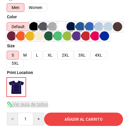
Men
Women
Color
Default
Size
S
M
L
XL
2XL
3XL
4XL
5XL
Print Location
Ver guía de tallas
Quantity
AÑADIR AL CARRITO