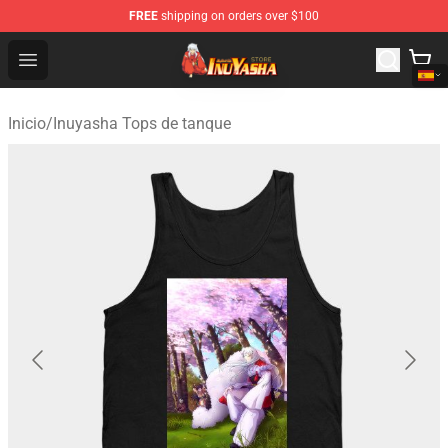
FREE
shipping on orders over $100
Inuyasha Store - Official Inuyasha Merchandise Shop
Open menu
Inicio
/
Inuyasha Tops de tanque