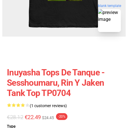
blank template
Inuyasha Tops De Tanque -
Sesshoumaru, Rin Y Jaken
Tank Top TP0704
(1 customer reviews)
€28.12
€22.49
-20%
$24.45
Type