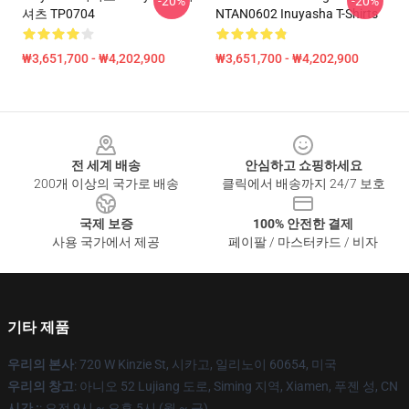
-20%
-20%
셔츠 TP0704
NTAN0602 Inuyasha T-Shirts
₩3,651,700 - ₩4,202,900
₩3,651,700 - ₩4,202,900
Footer
전 세계 배송
안심하고 쇼핑하세요
200개 이상의 국가로 배송
클릭에서 배송까지 24/7 보호
국제 보증
100% 안전한 결제
사용 국가에서 제공
페이팔 / 마스터카드 / 비자
기타 제품
우리의 본사
: 720 W Kinzie St, 시카고, 일리노이 60654, 미국
우리의 창고
: 아니오 52 Lujiang 도로, Siming 지역, Xiamen, 푸젠 성, CN
시간 :
: 오전 9시 ~ 오후 5시 (월 ~ 금)