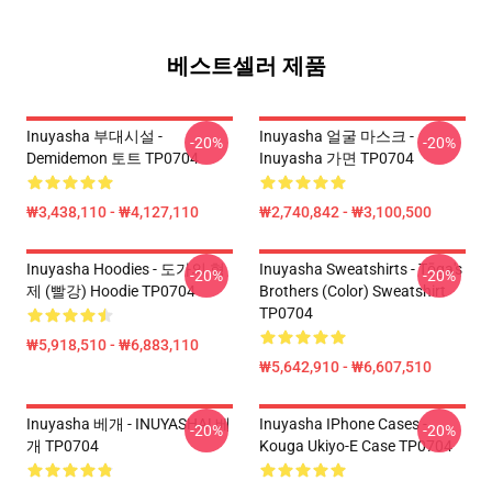
베스트셀러 제품
Inuyasha 부대시설 -
Inuyasha 얼굴 마스크 -
-20%
-20%
Demidemon 토트 TP0704
Inuyasha 가면 TP0704
₩3,438,110 - ₩4,127,110
₩2,740,842 - ₩3,100,500
Inuyasha Hoodies - 도가의 형
Inuyasha Sweatshirts - Tōga's
-20%
-20%
제 (빨강) Hoodie TP0704
Brothers (color) Sweatshirt
TP0704
₩5,918,510 - ₩6,883,110
₩5,642,910 - ₩6,607,510
Inuyasha 베개 - INUYASHA! 베
Inuyasha IPhone Cases -
-20%
-20%
개 TP0704
Kouga Ukiyo-E Case TP0704