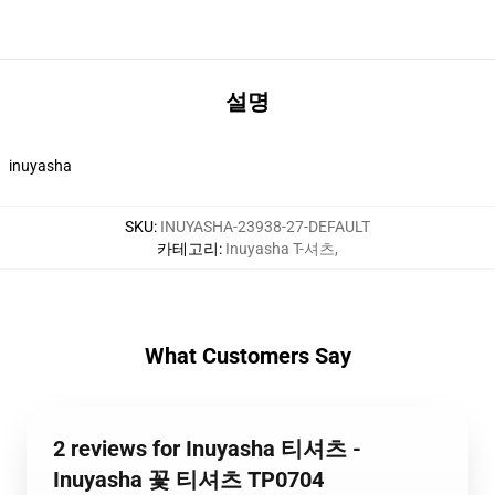
설명
inuyasha
SKU
:
INUYASHA-23938-27-DEFAULT
카테고리
:
Inuyasha T-셔츠
,
What Customers Say
2 reviews for Inuyasha 티셔츠 -
Inuyasha 꽃 티셔츠 TP0704