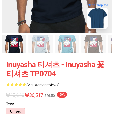
blank template
Inuyasha 티셔츠 - Inuyasha 꽃
티셔츠 TP0704
(2 customer reviews)
₩45,646
₩36,517
-20%
$26.50
Type
Unisex