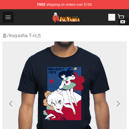
FREE
shipping on orders over $100
Inuyasha Store - Official Inuyasha Merchandise Shop
Open menu
홈
/
Inuyasha T-셔츠