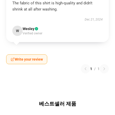
The fabric of this shirt is high-quality and didn’t
shrink at all after washing.
Dec 21, 2024
Wesley
W
Verified owner
Write your review
1
/
1
베스트셀러 제품