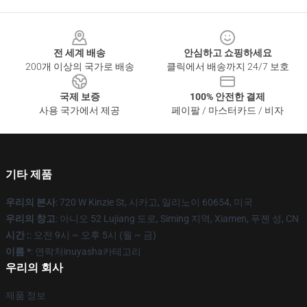
Footer
전 세계 배송
안심하고 쇼핑하세요
200개 이상의 국가로 배송
클릭에서 배송까지 24/7 보호
국제 보증
100% 안전한 결제
사용 국가에서 제공
페이팔 / 마스터카드 / 비자
기타 제품
우리의 본사
: 720 W Kinzie St, 시카고, 일리노이 60654, 미국
우리의 창고
: 아니오 52 Lujiang 도로, Siming 지역, Xiamen, 푸젠 성, CN
시간 :
: 오전 9시 ~ 오후 5시 (월 ~ 금)
이름 *
: 연락처inuyasha카테고리
우리의 회사
제품 정보