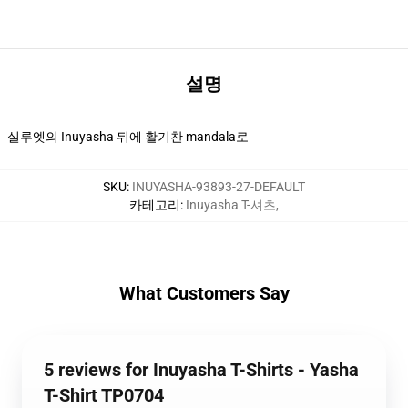
설명
실루엣의 Inuyasha 뒤에 활기찬 mandala로
SKU
:
INUYASHA-93893-27-DEFAULT
카테고리
:
Inuyasha T-셔츠
,
What Customers Say
5 reviews for Inuyasha T-Shirts - Yasha
T-Shirt TP0704