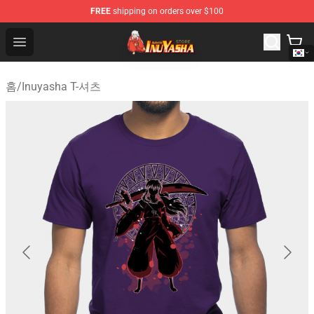
FREE
shipping on orders over $100
Inuyasha Store - Official Inuyasha Merchandise Shop
Open menu
홈
/
Inuyasha T-셔츠