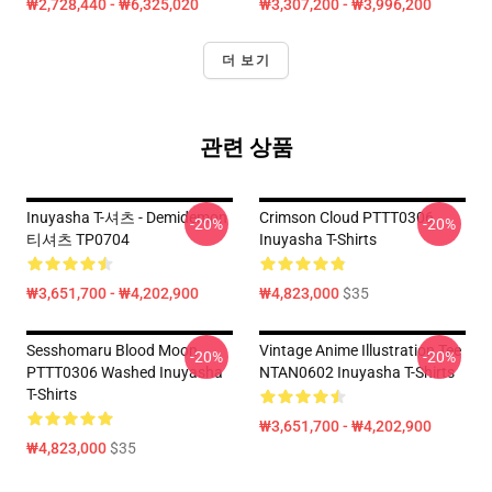
₩2,728,440 - ₩6,325,020
₩3,307,200 - ₩3,996,200
더 보기
관련 상품
Inuyasha T-셔츠 - Demidemon
Crimson Cloud PTTT0306
-20%
-20%
티셔츠 TP0704
Inuyasha T-Shirts
₩3,651,700 - ₩4,202,900
₩4,823,000
$35
Sesshomaru Blood Moon
Vintage Anime Illustration Tee
-20%
-20%
PTTT0306 Washed Inuyasha
NTAN0602 Inuyasha T-Shirts
T-Shirts
₩3,651,700 - ₩4,202,900
₩4,823,000
$35