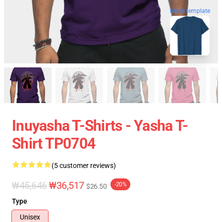
blank template
Inuyasha T-Shirts - Yasha T-
Shirt TP0704
(5 customer reviews)
₩45,646
₩36,517
-20%
$26.50
Type
Unisex