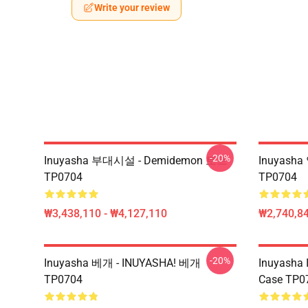
Write your review
-20%
Inuyasha 부대시설 - Demidemon 토트
Inuyash
TP0704
TP0704
₩3,438,110 - ₩4,127,110
₩2,740,84
-20%
Inuyasha 베개 - INUYASHA! 베개
Inuyasha 
TP0704
Case TP0