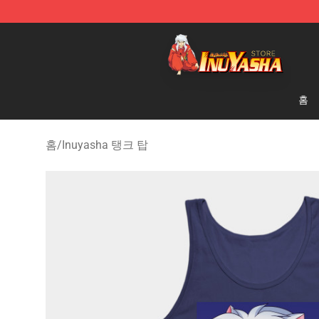
Inuyasha Store - Official Inuyasha Merchandise Shop
홈
홈
/
Inuyasha 탱크 탑