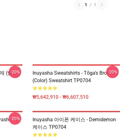
1
/
1
-20%
-20%
형제 (빨강)
Inuyasha Sweatshirts - Tōga's Brothers
(color) Sweatshirt TP0704
₩5,642,910 - ₩6,607,510
-20%
yasha 케
Inuyasha 아이폰 케이스 - Demidemon
케이스 TP0704