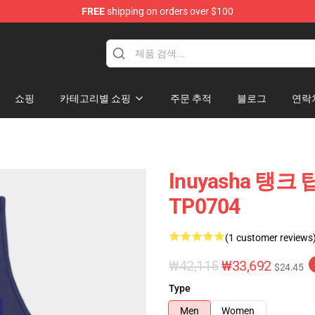
FREE
shipping on orders over $100
쇼핑
카테고리별 쇼핑
주문 추적
블로그
연락
Inuyasha 탱크 탑
TP0704
(1 customer reviews
₩42,115
₩33,692
$24.45
Type
Men
Women