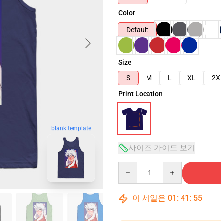
Color
Default
Size
S
M
L
XL
2X
Print Location
blank template
사이즈 가이드 보기
Quantity
이 세일은
01
:
41
:
54