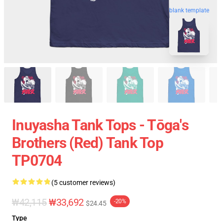
blank template
Inuyasha Tank Tops - Tōga's
Brothers (red) Tank Top
TP0704
(5 customer reviews)
₩42,115
₩33,692
-20%
$24.45
Type