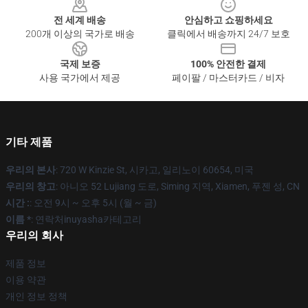
전 세계 배송
안심하고 쇼핑하세요
200개 이상의 국가로 배송
클릭에서 배송까지 24/7 보호
국제 보증
100% 안전한 결제
사용 국가에서 제공
페이팔 / 마스터카드 / 비자
기타 제품
우리의 본사
: 720 W Kinzie St, 시카고, 일리노이 60654, 미국
우리의 창고
: 아니오 52 Lujiang 도로, Siming 지역, Xiamen, 푸젠 성, CN
시간 :
: 오전 9시 ~ 오후 5시 (월 ~ 금)
이름 *
: 연락처inuyasha카테고리
우리의 회사
제품 정보
이용 약관
개인 정보 정책