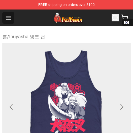
FREE
shipping on orders over $100
Inuyasha Store - Official Inuyasha Merchandise Shop
Open menu
홈
/
Inuyasha 탱크 탑