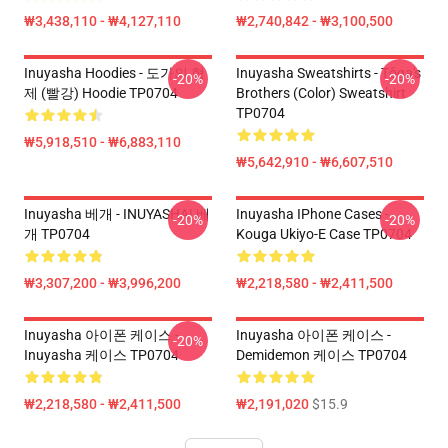
₩3,438,110 - ₩4,127,110
₩2,740,842 - ₩3,100,500
Inuyasha Hoodies - 도가의 형
Inuyasha Sweatshirts - Tōga's
-20%
-20%
제 (빨강) Hoodie TP0704
Brothers (color) Sweatshirt
TP0704
₩5,918,510 - ₩6,883,110
₩5,642,910 - ₩6,607,510
Inuyasha 베개 - INUYASHA! 베
Inuyasha IPhone Cases -
-20%
-20%
개 TP0704
Kouga Ukiyo-E Case TP0704
₩3,307,200 - ₩3,996,200
₩2,218,580 - ₩2,411,500
Inuyasha 아이폰 케이스 -
Inuyasha 아이폰 케이스 -
-20%
Inuyasha 케이스 TP0704
Demidemon 케이스 TP0704
₩2,218,580 - ₩2,411,500
₩2,191,020
$15.9