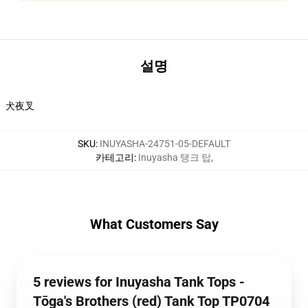
설명
犬夜叉
SKU
:
INUYASHA-24751-05-DEFAULT
카테고리
:
Inuyasha 탱크 탑
,
What Customers Say
5 reviews for Inuyasha Tank Tops -
Tōga's Brothers (red) Tank Top TP0704