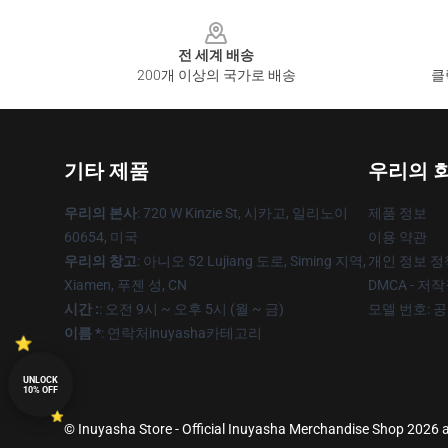
Footer
전 세계 배송
200개 이상의 국가로 배송
클
기타 제품
우리의 
우리의 본사
: 720 W Kinzie St, 시카고, 일리노이
제품 정보
60654, 미국
이용 약관
우리의 창고
: 아니오 52 Lujiang 도로, Siming 지역,
개인 정보 정
Xiamen, 푸젠 성, CN
DMCA - 저
시간 :
: 오전 9시 ~ 오후 5시 (월 ~ 금)
모델 번호: 
이름 *
: 연락처inuyasha카테고리
UNLOCK
10% OFF
© Inuyasha Store - Official Inuyasha Merchandise Shop 2026 al