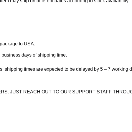
item may ship on different dates according to stock availability.
e package to USA.
 business days of shipping time.
s, shipping times are expected to be delayed by 5 – 7 working 
RS. JUST REACH OUT TO OUR SUPPORT STAFF THROUG