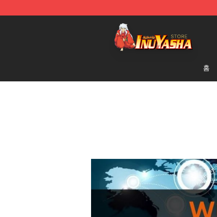
Inuyasha Store - Official Inuyasha Merchandise Shop
홈