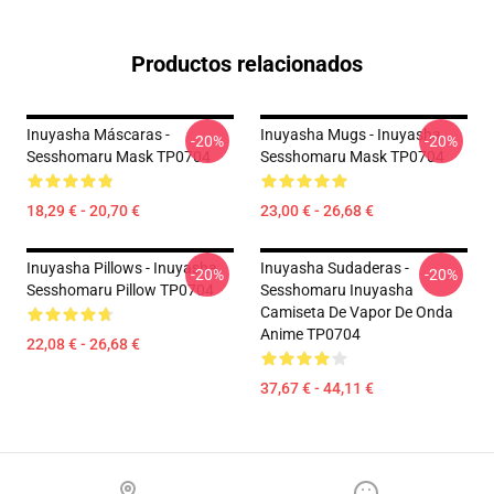
Productos relacionados
Inuyasha Máscaras -
Inuyasha Mugs - Inuyasha
-20%
-20%
Sesshomaru Mask TP0704
Sesshomaru Mask TP0704
18,29 € - 20,70 €
23,00 € - 26,68 €
Inuyasha Pillows - Inuyasha
Inuyasha Sudaderas -
-20%
-20%
Sesshomaru Pillow TP0704
Sesshomaru Inuyasha
Camiseta De Vapor De Onda
Anime TP0704
22,08 € - 26,68 €
37,67 € - 44,11 €
Footer