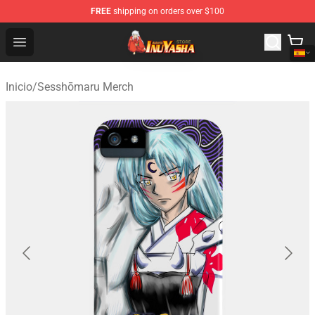
FREE
shipping on orders over $100
Inuyasha Store - Official Inuyasha Merchandise Shop
Open menu
Inicio
/
Sesshōmaru Merch