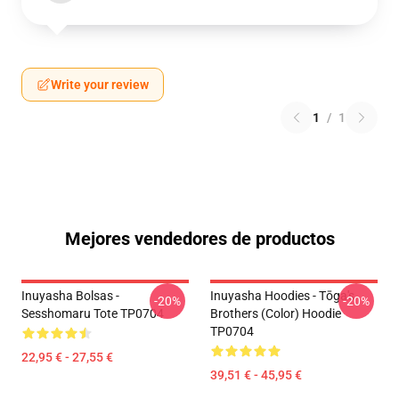
Write your review
1
/
1
Mejores vendedores de productos
Inuyasha Bolsas -
Inuyasha Hoodies - Tōga's
-20%
-20%
Sesshomaru Tote TP0704
Brothers (color) Hoodie
TP0704
22,95 € - 27,55 €
39,51 € - 45,95 €