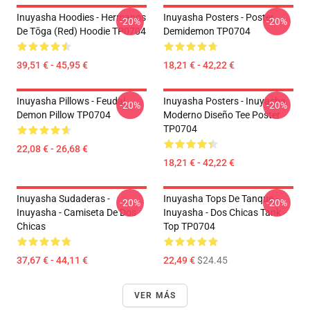
Inuyasha Hoodies - Hermanos
Inuyasha Posters - Poster
-20%
-20%
De Tōga (red) Hoodie TP0704
Demidemon TP0704
39,51 € - 45,95 €
18,21 € - 42,22 €
Inuyasha Pillows - Feudal
Inuyasha Posters - Inuyasha
-20%
-20%
Demon Pillow TP0704
Moderno Diseño Tee Poster
TP0704
22,08 € - 26,68 €
18,21 € - 42,22 €
Inuyasha Sudaderas -
Inuyasha Tops De Tanque -
-20%
-20%
Inuyasha - Camiseta De Dos
Inuyasha - Dos Chicas Tank
Chicas
Top TP0704
37,67 € - 44,11 €
22,49 €
$24.45
VER MÁS