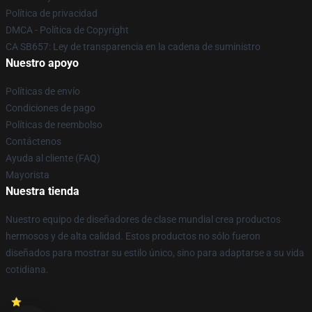
Política de privacidad
DMCA - Política de Copyright
CA SB657: Ley de transparencia en la cadena de suministro
Nuestro apoyo
Políticas de envío
Condiciones de pago
Políticas de reembolso
Contáctenos
Ayuda al cliente (FAQ)
Mayorista
Nuestra tienda
Nuestro equipo de diseñadores de clase mundial crea productos
hermosos y de alta calidad. Estos productos no sólo fueron
diseñados para mostrar su estilo único, sino para adaptarse a su vida
cotidiana.