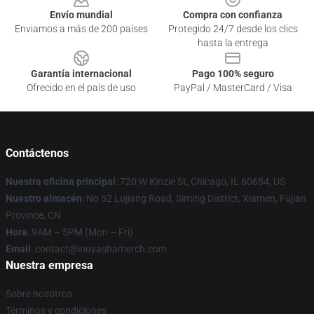
Envío mundial
Compra con confianza
Enviamos a más de 200 países
Protegido 24/7 desde los clics
hasta la entrega
Garantía internacional
Pago 100% seguro
Ofrecido en el país de uso
PayPal / MasterCard / Visa
Contáctenos
Nuestra oficina principal
: 720 W Kinzie St, Chicago, IL 60654, US
Nuestro almacén
: No 52 Lujiang Road, Siming District, Xiamen, Fujian
Province, CN
Hora
: 9AM – 5PM (Mon – Fri)
Email
: contact@inuyashamerch.com
Nuestra empresa
Sobre nosotros
Términos y condiciones