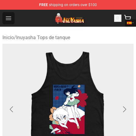
FREE
shipping on orders over $100
Inuyasha Store - Official Inuyasha Merchandise Shop
Open menu
Inicio
/
Inuyasha Tops de tanque