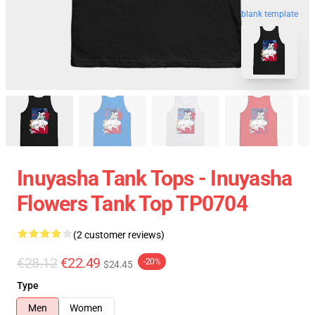
blank template
Inuyasha Tank Tops - Inuyasha
Flowers Tank Top TP0704
(2 customer reviews)
€28.12
€22.49
-20%
$24.45
Type
Men
Women