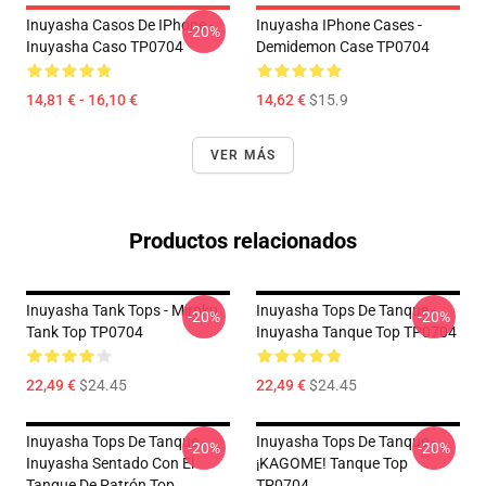
Inuyasha Casos De IPhone -
Inuyasha IPhone Cases -
-20%
Inuyasha Caso TP0704
Demidemon Case TP0704
14,81 € - 16,10 €
14,62 €
$15.9
VER MÁS
Productos relacionados
Inuyasha Tank Tops - Miroku
Inuyasha Tops De Tanque -
-20%
-20%
Tank Top TP0704
Inuyasha Tanque Top TP0704
22,49 €
$24.45
22,49 €
$24.45
Inuyasha Tops De Tanque -
Inuyasha Tops De Tanque -
-20%
-20%
Inuyasha Sentado Con El
¡KAGOME! Tanque Top
Tanque De Patrón Top
TP0704