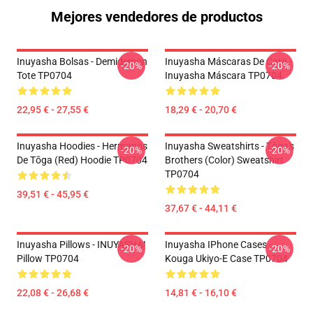
Mejores vendedores de productos
Inuyasha Bolsas - Demidemon
Inuyasha Máscaras De Cara -
-20%
-20%
Tote TP0704
Inuyasha Máscara TP0704
22,95 € - 27,55 €
18,29 € - 20,70 €
Inuyasha Hoodies - Hermanos
Inuyasha Sweatshirts - Tōga's
-20%
-20%
De Tōga (red) Hoodie TP0704
Brothers (color) Sweatshirt
TP0704
39,51 € - 45,95 €
37,67 € - 44,11 €
Inuyasha Pillows - INUYASHA!
Inuyasha IPhone Cases -
-20%
-20%
Pillow TP0704
Kouga Ukiyo-E Case TP0704
22,08 € - 26,68 €
14,81 € - 16,10 €