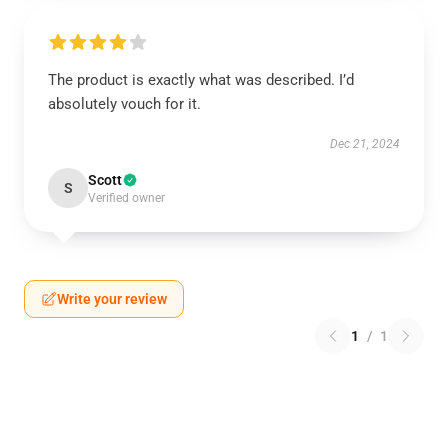
The product is exactly what was described. I’d
absolutely vouch for it.
Dec 21, 2024
Scott
S
Verified owner
Write your review
1
/
1