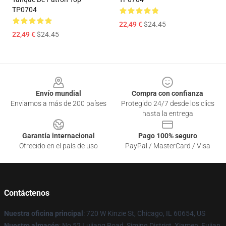
TP0704
22,49 €
$24.45
22,49 €
$24.45
Footer
Envío mundial
Compra con confianza
Enviamos a más de 200 países
Protegido 24/7 desde los clics
hasta la entrega
Garantía internacional
Pago 100% seguro
Ofrecido en el país de uso
PayPal / MasterCard / Visa
Contáctenos
Nuestra oficina principal
: 720 W Kinzie St, Chicago, IL 60654, US
Nuestro almacén
: No 52 Lujiang Road, Siming District, Xiamen, Fujian