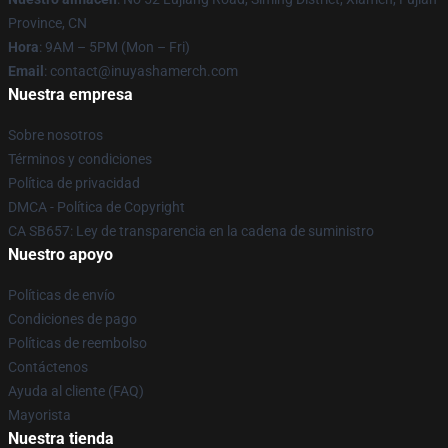
Province, CN
Hora
: 9AM – 5PM (Mon – Fri)
Email
: contact@inuyashamerch.com
Nuestra empresa
Sobre nosotros
Términos y condiciones
Política de privacidad
DMCA - Política de Copyright
CA SB657: Ley de transparencia en la cadena de suministro
Nuestro apoyo
Políticas de envío
Condiciones de pago
Políticas de reembolso
Contáctenos
Ayuda al cliente (FAQ)
Mayorista
Nuestra tienda