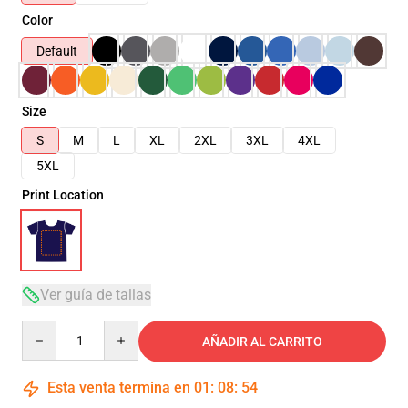
Color
Default
Size
S
M
L
XL
2XL
3XL
4XL
5XL
Print Location
Ver guía de tallas
Quantity
AÑADIR AL CARRITO
Esta venta termina en
01
:
08
:
54