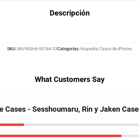
Descripción
SKU
:
INUYASHA-93184-33
Categorías
:
Inuyasha Casos de iPhone
,
What Customers Say
ne Cases - Sesshoumaru, Rin y Jaken Cas