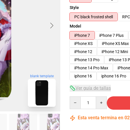
Style
PC black frosted shell
RPC 
Model
iPhone 7
iPhone 7 Plus
iPhone XS
iPhone XS Max
iPhone 12
iPhone 12 Mini
iPhone 13 Pro
iPhone 13 
iPhone 14 Pro Max
iPhone
iphone 16
iphone 16 Pro
blank template
Ver guía de tallas
Quantity
Esta venta termina en
02