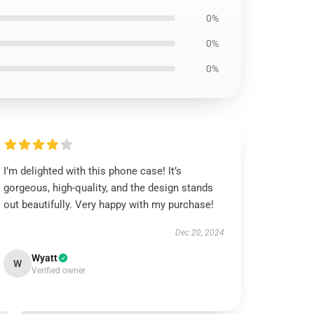
0%
0%
0%
I’m delighted with this phone case! It’s
gorgeous, high-quality, and the design stands
out beautifully. Very happy with my purchase!
Dec 20, 2024
Wyatt
W
Verified owner