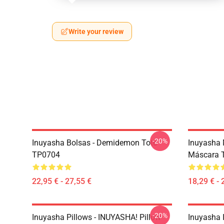
Write your review
-20%
Inuyasha Bolsas - Demidemon Tote
Inuyasha 
TP0704
Máscara 
22,95 € - 27,55 €
18,29 € - 
-20%
Inuyasha Pillows - INUYASHA! Pillow
Inuyasha 