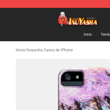
Inuyasha Store - Official Inuyasha Merchandise Shop
Inicio
Tiend
Inicio
/
Inuyasha Casos de iPhone