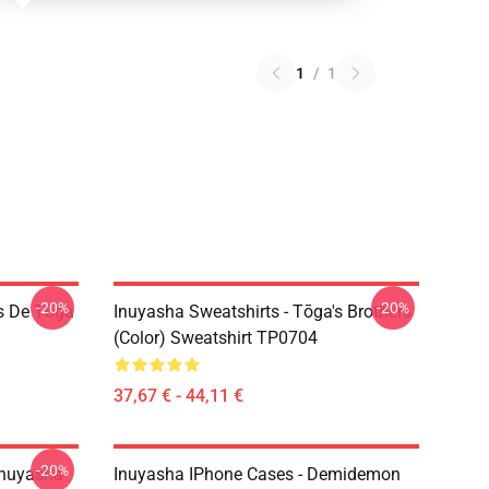
1
/
1
-20%
-20%
s De Tōga
Inuyasha Sweatshirts - Tōga's Brothers
(color) Sweatshirt TP0704
37,67 € - 44,11 €
-20%
Inuyasha
Inuyasha IPhone Cases - Demidemon