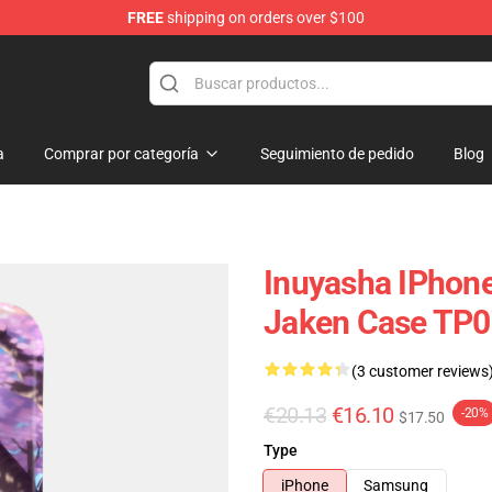
FREE
shipping on orders over $100
a
Comprar por categoría
Seguimiento de pedido
Blog
Inuyasha IPhone
Jaken Case TP
(3 customer reviews
€20.13
€16.10
-20%
$17.50
Type
iPhone
Samsung