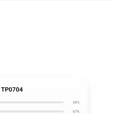
e TP0704
33%
67%