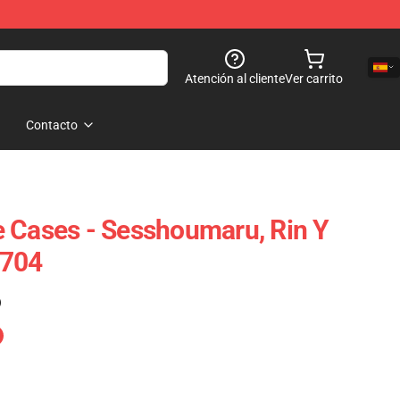
Atención al cliente
Ver carrito
Contacto
 Cases - Sesshoumaru, Rin Y
0704
)