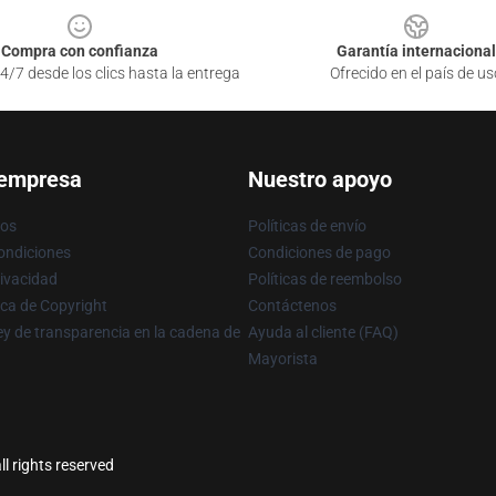
Compra con confianza
Garantía internacional
4/7 desde los clics hasta la entrega
Ofrecido en el país de us
 empresa
Nuestro apoyo
ros
Políticas de envío
ondiciones
Condiciones de pago
rivacidad
Políticas de reembolso
ica de Copyright
Contáctenos
y de transparencia en la cadena de
Ayuda al cliente (FAQ)
Mayorista
l rights reserved