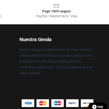
Pago 100% seguro
o
PayPal / MasterCard / Visa
Nuestra tienda
Nuestro equipo de diseñadores de clase mundial
crea productos hermosos y de alta calidad. Estos
productos no sólo fueron diseñados para
mostrar su estilo único, sino para adaptarse a su
vida cotidiana.
Help