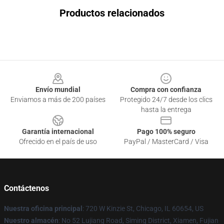
Productos relacionados
Footer
Envío mundial
Compra con confianza
Enviamos a más de 200 países
Protegido 24/7 desde los clics
hasta la entrega
Garantía internacional
Pago 100% seguro
Ofrecido en el país de uso
PayPal / MasterCard / Visa
Contáctenos
Nuestra oficina principal
: 720 W Kinzie St, Chicago, IL 60654, US
Nuestro almacén
: No 52 Lujiang Road, Siming District, Xiamen, Fujian