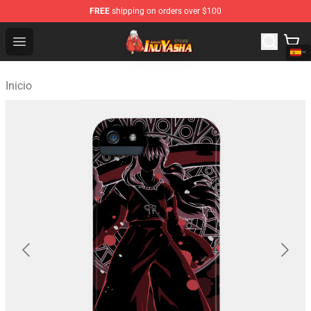
FREE
shipping on orders over $100
Inuyasha Store - Official Inuyasha Merchandise Shop
Open menu
Inicio