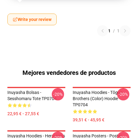
Write your review
1
/
1
Mejores vendedores de productos
Inuyasha Bolsas -
Inuyasha Hoodies - Tōga's
-20%
-20%
Sesshomaru Tote TP0704
Brothers (color) Hoodie
TP0704
22,95 € - 27,55 €
39,51 € - 45,95 €
Inuyasha Hoodies - Hermanos
Inuyasha Posters - Poster
-20%
-20%