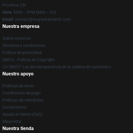
Province, CN
Hora
: 9AM – 5PM (Mon – Fri)
Email
: contact@inuyashamerch.com
Nuestra empresa
Sobre nosotros
Términos y condiciones
Política de privacidad
DMCA - Política de Copyright
CA SB657: Ley de transparencia en la cadena de suministro
Nuestro apoyo
Políticas de envío
Condiciones de pago
Políticas de reembolso
Contáctenos
Ayuda al cliente (FAQ)
Mayorista
Nuestra tienda