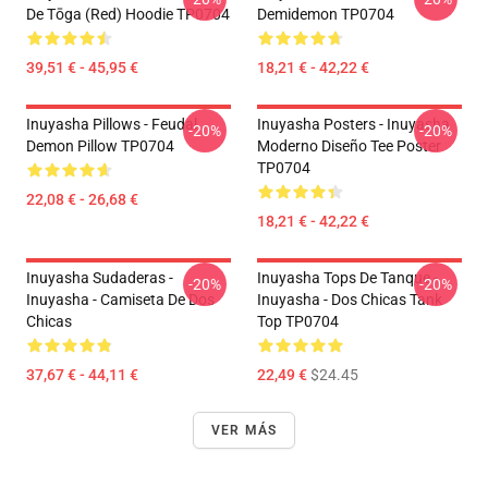
De Tōga (red) Hoodie TP0704
Demidemon TP0704
39,51 € - 45,95 €
18,21 € - 42,22 €
Inuyasha Pillows - Feudal
Inuyasha Posters - Inuyasha
-20%
-20%
Demon Pillow TP0704
Moderno Diseño Tee Poster
TP0704
22,08 € - 26,68 €
18,21 € - 42,22 €
Inuyasha Sudaderas -
Inuyasha Tops De Tanque -
-20%
-20%
Inuyasha - Camiseta De Dos
Inuyasha - Dos Chicas Tank
Chicas
Top TP0704
37,67 € - 44,11 €
22,49 €
$24.45
VER MÁS