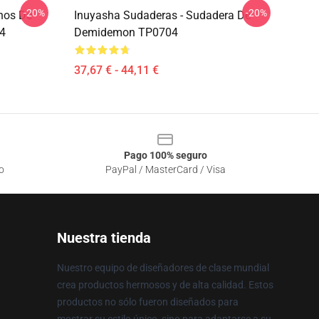
-20%
-20%
nos De
Inuyasha Sudaderas - Sudadera De
4
Demidemon TP0704
37,67 € - 44,11 €
Pago 100% seguro
o
PayPal / MasterCard / Visa
Nuestra tienda
Nuestro equipo de diseñadores de clase mundial
crea productos hermosos y de alta calidad. Estos
productos no sólo fueron diseñados para