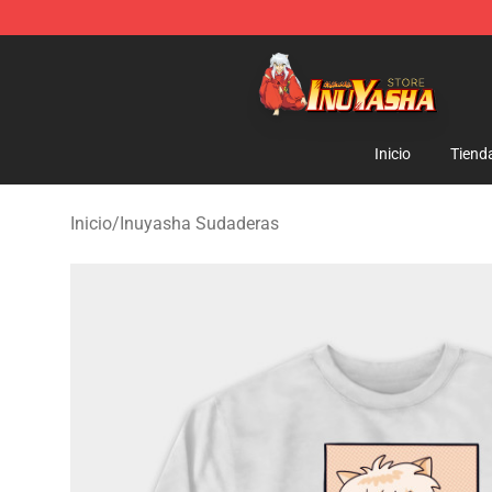
Inuyasha Store - Official Inuyasha Merchandise Shop
Inicio
Tiend
Inicio
/
Inuyasha Sudaderas