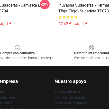
-20%
Sudaderas - Camiseta Lobo
Inuyasha Sudaderas - Herma
0704
Tōga (rojo) Sudadera TP070
44,11 €
37,67 € - 44,11 €
Compra con confianza
Garantía internacional
4/7 desde los clics hasta la entrega
Ofrecido en el país de us
 empresa
Nuestro apoyo
ros
Políticas de envío
ondiciones
Condiciones de pago
rivacidad
Políticas de reembolso