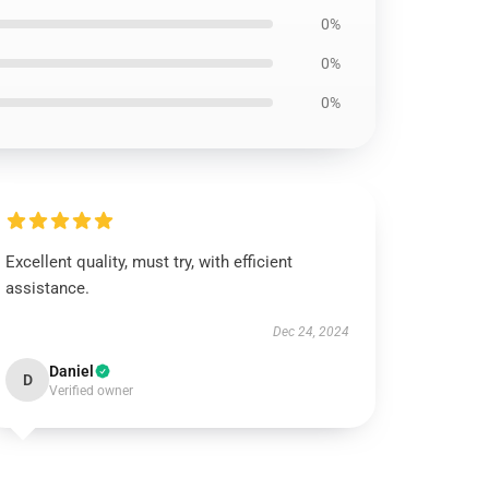
0%
0%
0%
Excellent quality, must try, with efficient
assistance.
Dec 24, 2024
Daniel
D
Verified owner