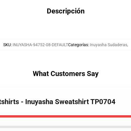
Descripción
SKU
:
INUYASHA-94752-08-DEFAULT
Categorías
:
Inuyasha Sudaderas
,
What Customers Say
tshirts - Inuyasha Sweatshirt TP0704