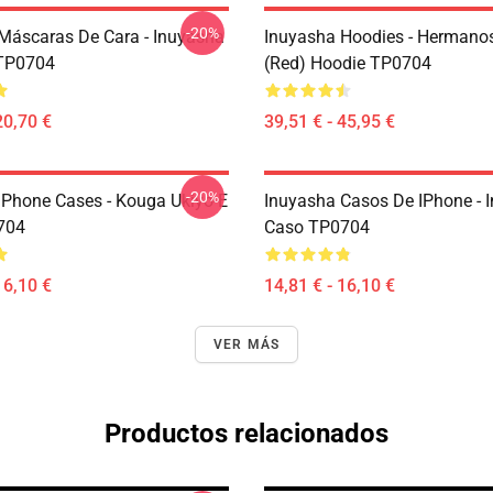
-20%
Máscaras De Cara - Inuyasha
Inuyasha Hoodies - Hermano
TP0704
(red) Hoodie TP0704
20,70 €
39,51 € - 45,95 €
-20%
IPhone Cases - Kouga Ukiyo-E
Inuyasha Casos De IPhone - 
704
Caso TP0704
16,10 €
14,81 € - 16,10 €
VER MÁS
Productos relacionados