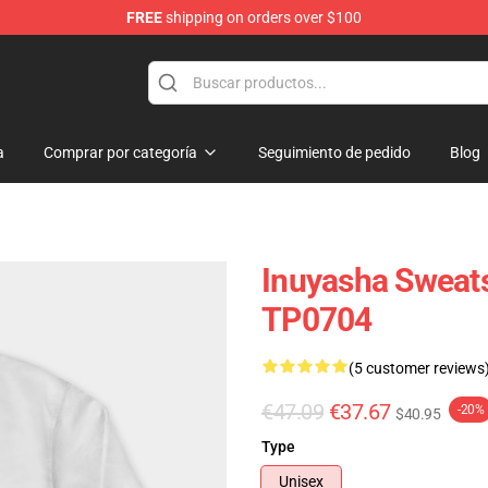
FREE
shipping on orders over $100
a
Comprar por categoría
Seguimiento de pedido
Blog
Inuyasha Sweats
TP0704
(5 customer reviews
€47.09
€37.67
-20%
$40.95
Type
Unisex