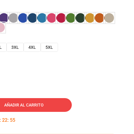
L
3XL
4XL
5XL
AÑADIR AL CARRITO
:
22
:
54