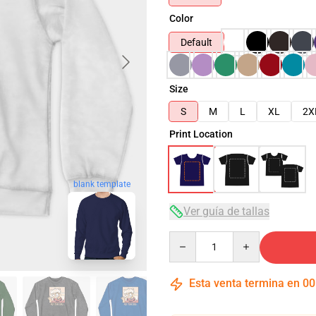
Color
Default
Size
S
M
L
XL
2X
Print Location
blank template
Ver guía de tallas
Quantity
Esta venta termina en
00