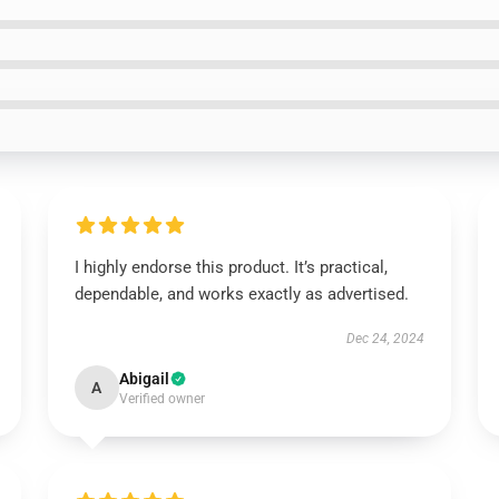
I highly endorse this product. It’s practical,
dependable, and works exactly as advertised.
Dec 24, 2024
Abigail
A
Verified owner