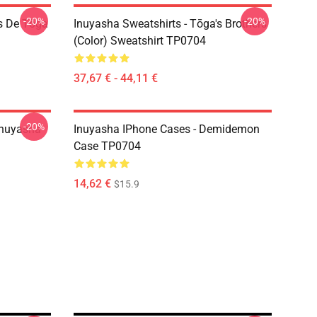
-20%
-20%
s De Tōga
Inuyasha Sweatshirts - Tōga's Brothers
(color) Sweatshirt TP0704
37,67 € - 44,11 €
-20%
Inuyasha
Inuyasha IPhone Cases - Demidemon
Case TP0704
14,62 €
$15.9