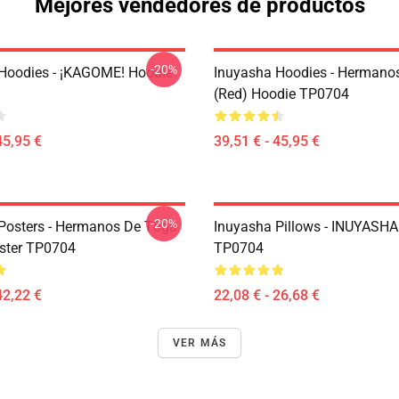
Mejores vendedores de productos
-20%
Hoodies - ¡KAGOME! Hoodie
Inuyasha Hoodies - Hermano
(red) Hoodie TP0704
45,95 €
39,51 € - 45,95 €
-20%
Posters - Hermanos De Tōga
Inuyasha Pillows - INUYASHA!
oster TP0704
TP0704
42,22 €
22,08 € - 26,68 €
VER MÁS