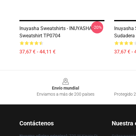
-20%
Inuyasha Sweatshirts - INUYASHA!!
Inuyasha 
Sweatshirt TP0704
Sudadera
37,67 € - 44,11 €
37,67 € - 
Footer
Envío mundial
Enviamos a más de 200 países
Protegido 2
Contáctenos
Nuestra