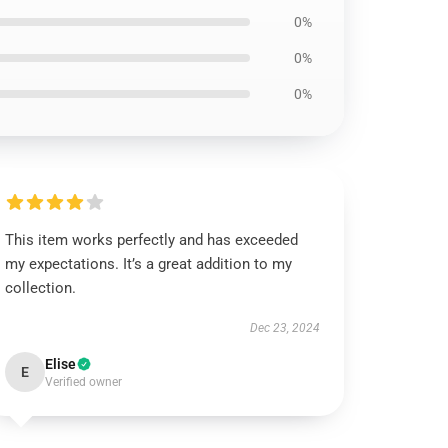
0%
0%
0%
This item works perfectly and has exceeded
my expectations. It’s a great addition to my
collection.
Dec 23, 2024
Elise
E
Verified owner