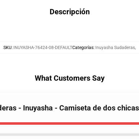
Descripción
SKU
:
INUYASHA-76424-08-DEFAULT
Categorías
:
Inuyasha Sudaderas
,
What Customers Say
deras - Inuyasha - Camiseta de dos chicas