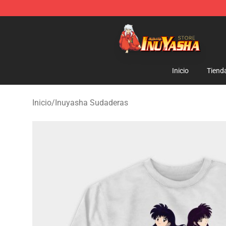
Inuyasha Store - Official Inuyasha Merchandise Shop
Inicio
Tiend
Inicio
/
Inuyasha Sudaderas