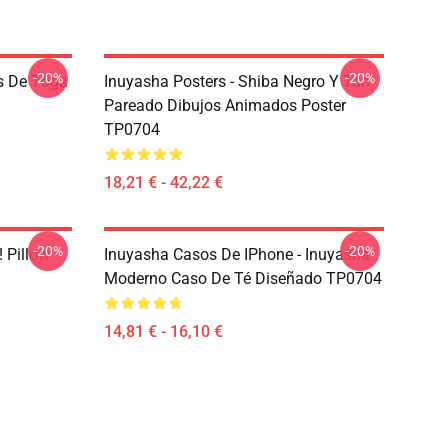
-20%
-20%
s De Tōga
Inuyasha Posters - Shiba Negro Y Tan
Pareado Dibujos Animados Poster
TP0704
18,21 € - 42,22 €
-20%
-20%
 Pillow
Inuyasha Casos De IPhone - Inuyasha
Moderno Caso De Té Diseñado TP0704
14,81 € - 16,10 €