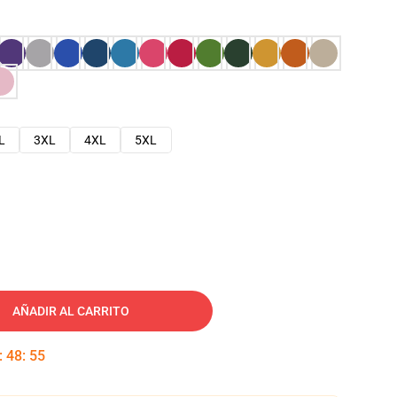
L
3XL
4XL
5XL
AÑADIR AL CARRITO
:
48
:
54