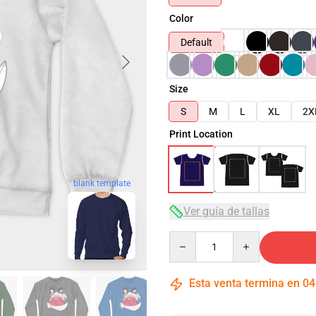
Color
Default
Size
S
M
L
XL
2X
Print Location
blank template
Ver guía de tallas
Quantity
Esta venta termina en
04