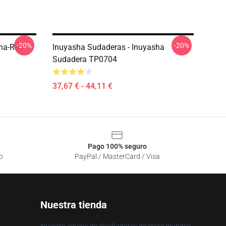
-20%
-20%
ha-Red
Inuyasha Sudaderas - Inuyasha
Sudadera TP0704
37,67 € - 44,11 €
Pago 100% seguro
o
PayPal / MasterCard / Visa
Nuestra tienda