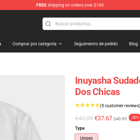
FREE
shipping on orders over $100
a
Comprar por categoría
Seguimiento de pedido
Blog
Inuyasha Sudade
Dos Chicas
(5 customer reviews
€47.09
€37.67
-20%
$40.95
Type
Unisex