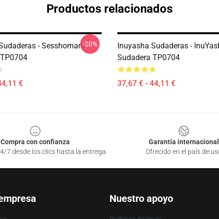
Productos relacionados
-20%
Sudaderas - Sesshomaru
Inuyasha Sudaderas - InuYas
 TP0704
Sudadera TP0704
44,11 €
37,67 € - 44,11 €
Compra con confianza
Garantía internacional
4/7 desde los clics hasta la entrega
Ofrecido en el país de us
 empresa
Nuestro apoyo