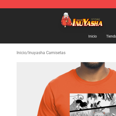
Inuyasha Store - Official Inuyasha Merchandise Shop
Inicio
Tiend
Inicio
/
Inuyasha Camisetas