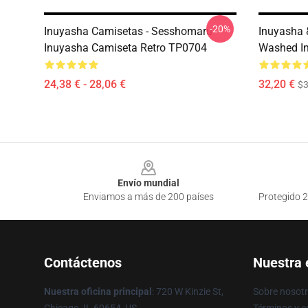
-20%
Inuyasha Camisetas - Sesshomaru -
Inuyasha
Inuyasha Camiseta Retro TP0704
Washed In
24,38 € - 28,06 €
32,20 €
$
Footer
Envío mundial
Enviamos a más de 200 países
Protegido 2
Contáctenos
Nuestra
Nuestra oficina principal
: 720 W Kinzie St,
Sobre nosot