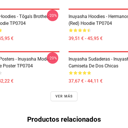
-20%
Hoodies - Tōga's Brothers
Inuyasha Hoodies - Hermano
oodie TP0704
(red) Hoodie TP0704
45,95 €
39,51 € - 45,95 €
-20%
Posters - Inuyasha Moderno
Inuyasha Sudaderas - Inuyash
e Poster TP0704
Camiseta De Dos Chicas
42,22 €
37,67 € - 44,11 €
VER MÁS
Productos relacionados