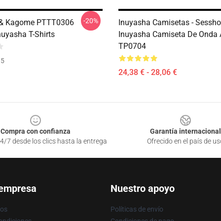
-20%
 & Kagome PTTT0306
Inuyasha Camisetas - Sessh
uyasha T-Shirts
Inuyasha Camiseta De Onda
TP0704
35
24,38 € - 28,06 €
Compra con confianza
Garantía internacional
4/7 desde los clics hasta la entrega
Ofrecido en el país de us
 empresa
Nuestro apoyo
ros
Políticas de envío