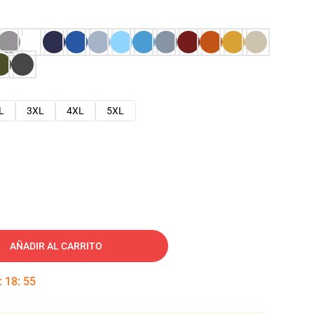
L
3XL
4XL
5XL
AÑADIR AL CARRITO
:
18
:
54