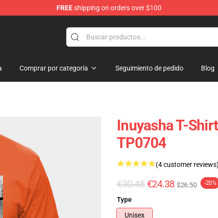
FREE
shipping on orders over $100
a
Comprar por categoría
Seguimiento de pedido
Blog
Inuyasha T-Shirt
TP0704
(4 customer reviews
€30.48
€24.38
-20%
$26.50
Type
Unisex