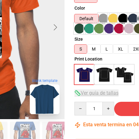
Color
Default
Size
S
M
L
XL
2X
Print Location
blank template
Ver guía de tallas
Quantity
Esta venta termina en
04