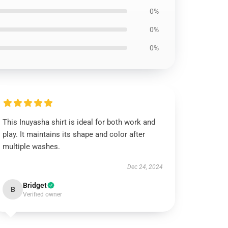
0%
0%
0%
This Inuyasha shirt is ideal for both work and
play. It maintains its shape and color after
multiple washes.
Dec 24, 2024
Bridget
B
Verified owner