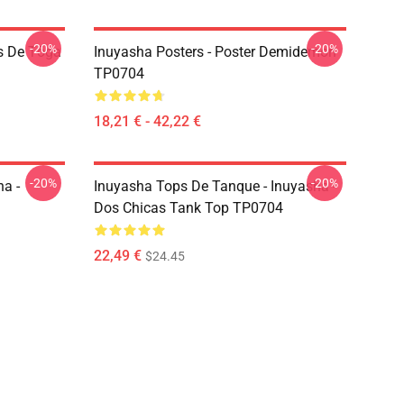
-20%
-20%
s De Tōga
Inuyasha Posters - Poster Demidemon
TP0704
18,21 € - 42,22 €
-20%
-20%
a -
Inuyasha Tops De Tanque - Inuyasha -
Dos Chicas Tank Top TP0704
22,49 €
$24.45