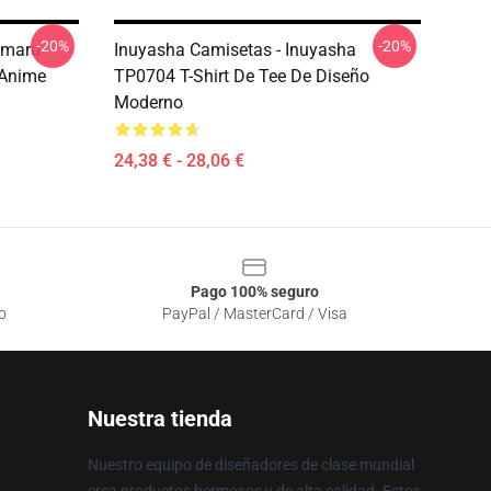
-20%
-20%
omaru
Inuyasha Camisetas - Inuyasha
 Anime
TP0704 T-Shirt De Tee De Diseño
Moderno
24,38 € - 28,06 €
Pago 100% seguro
o
PayPal / MasterCard / Visa
Nuestra tienda
Nuestro equipo de diseñadores de clase mundial