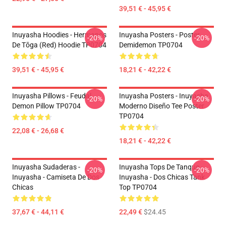
39,51 € - 45,95 €
Inuyasha Hoodies - Hermanos
Inuyasha Posters - Poster
-20%
-20%
De Tōga (red) Hoodie TP0704
Demidemon TP0704
39,51 € - 45,95 €
18,21 € - 42,22 €
Inuyasha Pillows - Feudal
Inuyasha Posters - Inuyasha
-20%
-20%
Demon Pillow TP0704
Moderno Diseño Tee Poster
TP0704
22,08 € - 26,68 €
18,21 € - 42,22 €
Inuyasha Sudaderas -
Inuyasha Tops De Tanque -
-20%
-20%
Inuyasha - Camiseta De Dos
Inuyasha - Dos Chicas Tank
Chicas
Top TP0704
37,67 € - 44,11 €
22,49 €
$24.45