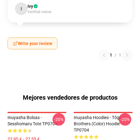
Ivy
I
Verified owner
Write your review
1
/
1
Mejores vendedores de productos
Inuyasha Bolsas -
Inuyasha Hoodies - Tōga's
-20%
-20%
Sesshomaru Tote TP0704
Brothers (color) Hoodie
TP0704
22,95 € - 27,55 €