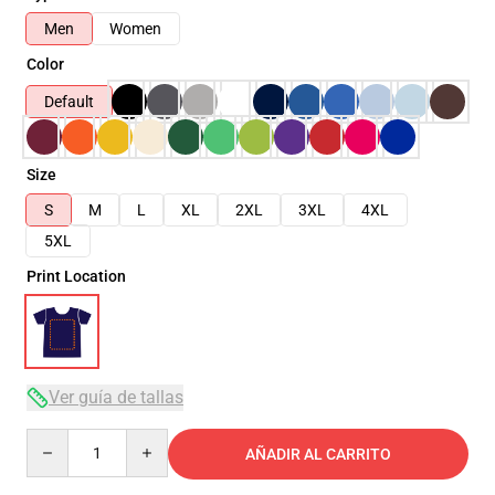
Men
Women
Color
Default
Size
S
M
L
XL
2XL
3XL
4XL
5XL
Print Location
Ver guía de tallas
Quantity
AÑADIR AL CARRITO