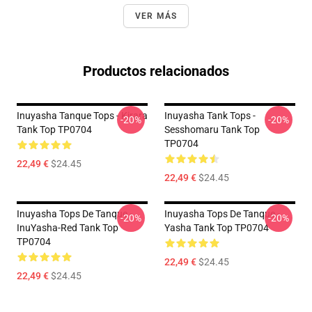
VER MÁS
Productos relacionados
Inuyasha Tanque Tops - Kirara
Inuyasha Tank Tops -
-20%
-20%
Tank Top TP0704
Sesshomaru Tank Top
TP0704
22,49 €
$24.45
22,49 €
$24.45
Inuyasha Tops De Tanque -
Inuyasha Tops De Tanque -
-20%
-20%
InuYasha-Red Tank Top
Yasha Tank Top TP0704
TP0704
22,49 €
$24.45
22,49 €
$24.45