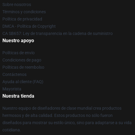
Sobre nosotros
Términos y condiciones
Política de privacidad
DMCA - Política de Copyright
CA SB657: Ley de transparencia en la cadena de suministro
Nuestro apoyo
Políticas de envío
Condiciones de pago
Políticas de reembolso
Contáctenos
Ayuda al cliente (FAQ)
Mayorista
Nuestra tienda
Nuestro equipo de diseñadores de clase mundial crea productos
hermosos y de alta calidad. Estos productos no sólo fueron
diseñados para mostrar su estilo único, sino para adaptarse a su vida
cotidiana.