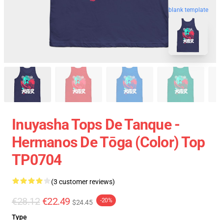
blank template
Inuyasha Tops De Tanque -
Hermanos De Tōga (color) Top
TP0704
(3 customer reviews)
€28.12
€22.49
-20%
$24.45
Type