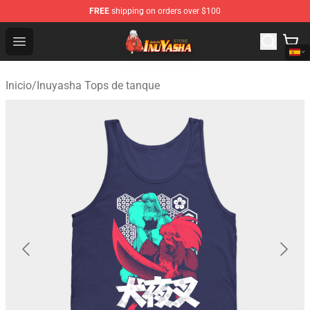
FREE
shipping on orders over $100
Inuyasha Store - Official Inuyasha Merchandise Shop
Open menu
Inicio
/
Inuyasha Tops de tanque