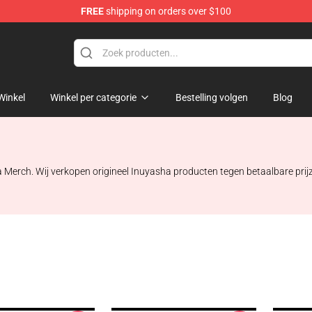
FREE
shipping on orders over $100
Winkel
Winkel per categorie
Bestelling volgen
Blog
a Merch. Wij verkopen origineel Inuyasha producten tegen betaalbare pri