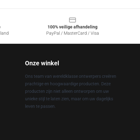
e
100% veilige afhandeling
sland
PayPal / MasterCard / Visa
Onze winkel
Ons team van wereldklasse ontwerpers creëren
prachtige en hoogwaardige producten. Deze
producten zijn niet alleen ontworpen om uw
unieke stijl te laten zien, maar om uw dagelijks
leven te passen.