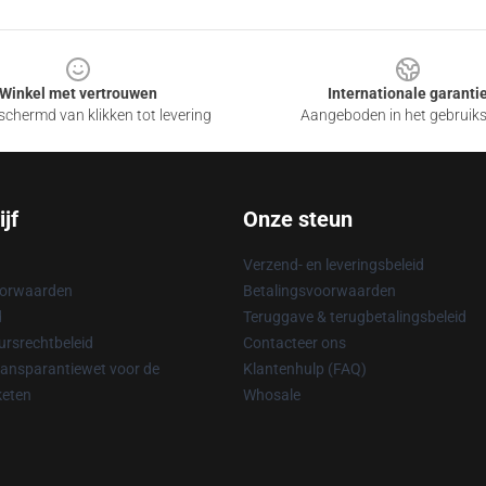
Winkel met vertrouwen
Internationale garanti
chermd van klikken tot levering
Aangeboden in het gebruik
jf
Onze steun
Verzend- en leveringsbeleid
oorwaarden
Betalingsvoorwaarden
d
Teruggave & terugbetalingsbeleid
rsrechtbeleid
Contacteer ons
ransparantiewet voor de
Klantenhulp (FAQ)
keten
Whosale