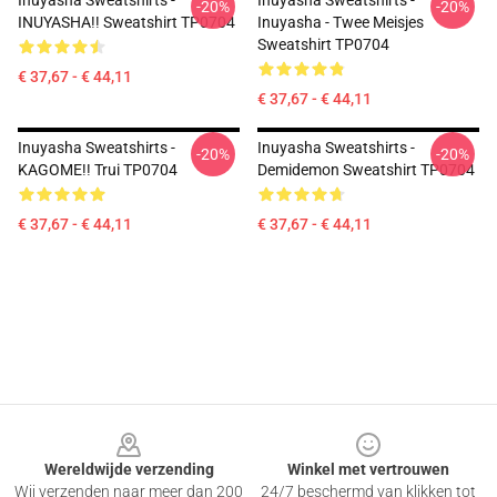
Inuyasha Sweatshirts -
Inuyasha Sweatshirts -
-20%
-20%
INUYASHA!! Sweatshirt TP0704
Inuyasha - Twee Meisjes
Sweatshirt TP0704
€ 37,67 - € 44,11
€ 37,67 - € 44,11
Inuyasha Sweatshirts -
Inuyasha Sweatshirts -
-20%
-20%
KAGOME!! Trui TP0704
Demidemon Sweatshirt TP0704
€ 37,67 - € 44,11
€ 37,67 - € 44,11
Footer
Wereldwijde verzending
Winkel met vertrouwen
Wij verzenden naar meer dan 200
24/7 beschermd van klikken tot