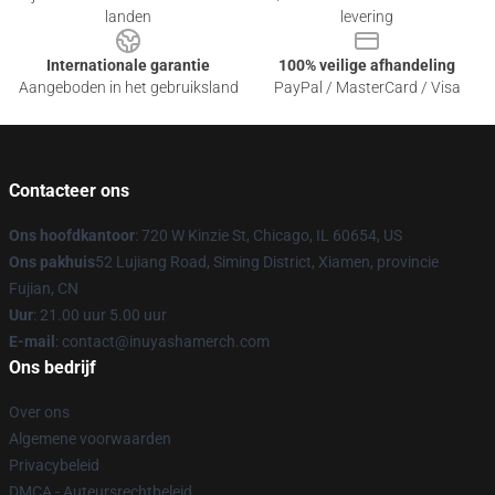
landen
levering
Internationale garantie
100% veilige afhandeling
Aangeboden in het gebruiksland
PayPal / MasterCard / Visa
Contacteer ons
Ons hoofdkantoor
: 720 W Kinzie St, Chicago, IL 60654, US
Ons pakhuis
52 Lujiang Road, Siming District, Xiamen, provincie
Fujian, CN
Uur
: 21.00 uur 5.00 uur
E-mail
: contact@inuyashamerch.com
Ons bedrijf
Over ons
Algemene voorwaarden
Privacybeleid
DMCA - Auteursrechtbeleid