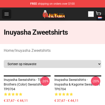
FREE
shipping on orders over $100
Inuyasha Store - Official Inuyasha Merchandise Shop
Open menu
Inuyasha Zweetshirts
Home
/
Inuyasha Zweetshirts
Inuyasha Sweatshirts - Tōga's
Inuyasha Sweatshirts -
-20%
-20%
Brothers (color) Sweatshirt
Inuyasha & Kagome Sweatshirt
TP0704
TP0704
€ 37,67 - € 44,11
€ 37,67 - € 44,11