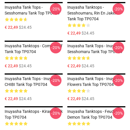
Inuyasha Tank Tops -
Inuyasha Tanktops -
-20%
-20%
Sesshomaru Tank Top TP0704
Sesshoumaru, Rin En Jaken
Tank Top TP0704
€ 22,49
$24.45
€ 22,49
$24.45
Inuyasha Tanktops - Comic Wolf
Inuyasha Tank Tops - Inuyasha
-20%
-20%
Tank Top TP0704
Sesshomaru Tank Top TP0704
€ 22,49
$24.45
€ 22,49
$24.45
Inuyasha Tank Tops - Inuyasha
Inuyasha Tank Tops - Inuyasha
-20%
-20%
CHIBI Tank Top TP0704
Flowers Tank Top TP0704
€ 22,49
$24.45
€ 22,49
$24.45
Inuyasha Tanktops - Kirara Tank
Inuyasha Tanktops - Feudal
-20%
-20%
Top TP0704
Demon Tank Top TP0704