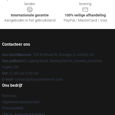
landen
levering
Internationale garantie
100% veilige afhandeling
Aangeboden in het gebruiksland
PayPal / MasterCard / Visa
Contacteer ons
Ons hoofdkantoor
: 720 W Kinzie St, Chicago, IL 60654, US
Ons pakhuis
52 Lujiang Road, Siming District, Xiamen, provincie
Fujian, CN
Uur
: 21.00 uur 5.00 uur
E-mail
: contact@inuyashamerch.com
Ons bedrijf
Over ons
Algemene voorwaarden
Privacybeleid
DMCA - Auteursrechtbeleid