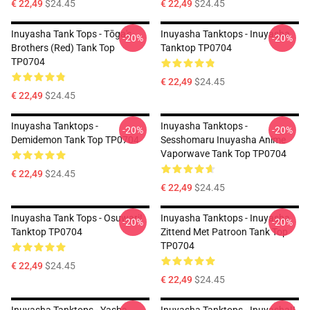
€ 22,49
$24.45
€ 22,49
$24.45
Inuyasha Tank Tops - Tōga's
Inuyasha Tanktops - Inuyasha
-20%
-20%
Brothers (red) Tank Top
Tanktop TP0704
TP0704
€ 22,49
$24.45
€ 22,49
$24.45
Inuyasha Tanktops -
Inuyasha Tanktops -
-20%
-20%
Demidemon Tank Top TP0704
Sesshomaru Inuyasha Anime
Vaporwave Tank Top TP0704
€ 22,49
$24.45
€ 22,49
$24.45
Inuyasha Tank Tops - Osuwari!
Inuyasha Tanktops - Inuyasha
-20%
-20%
Tanktop TP0704
Zittend Met Patroon Tank Top
TP0704
€ 22,49
$24.45
€ 22,49
$24.45