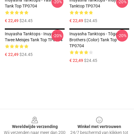
Inuyasha Tanktops - Yasha
Inuyasha Tanktops - Inuyasha!!
-20%
-20%
Tank Top TP0704
Tanktop TP0704
€ 22,49
$24.45
€ 22,49
$24.45
Inuyasha Tanktops - Inuyasha -
Inuyasha Tanktops - Tōga's
-20%
-20%
Twee Meisjes Tank Top TP0704
Brothers (color) Tank Top
TP0704
€ 22,49
$24.45
€ 22,49
$24.45
Footer
Wereldwijde verzending
Winkel met vertrouwen
Wij verzenden naar meer dan 200
24/7 beschermd van klikken tot