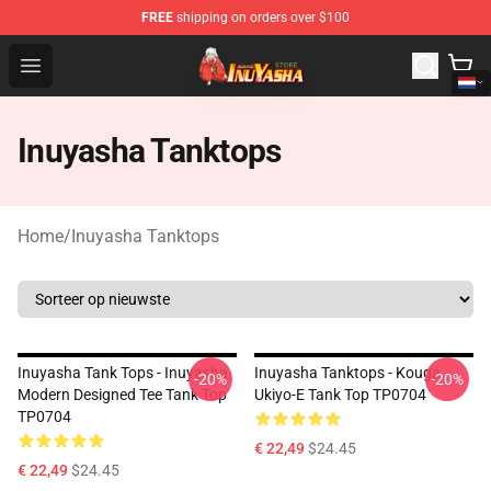
FREE
shipping on orders over $100
Inuyasha Store - Official Inuyasha Merchandise Shop
Open menu
Inuyasha Tanktops
Home
/
Inuyasha Tanktops
Inuyasha Tank Tops - Inuyasha
Inuyasha Tanktops - Kouga
-20%
-20%
Modern Designed Tee Tank Top
Ukiyo-E Tank Top TP0704
TP0704
€ 22,49
$24.45
€ 22,49
$24.45