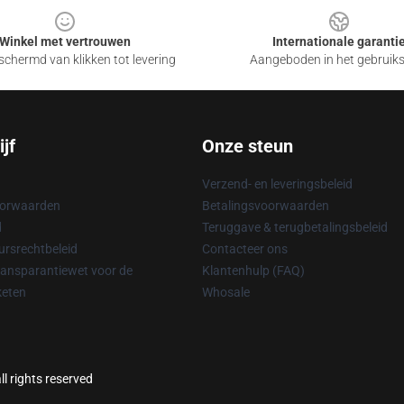
Winkel met vertrouwen
Internationale garanti
chermd van klikken tot levering
Aangeboden in het gebruik
jf
Onze steun
Verzend- en leveringsbeleid
oorwaarden
Betalingsvoorwaarden
d
Teruggave & terugbetalingsbeleid
rsrechtbeleid
Contacteer ons
ransparantiewet voor de
Klantenhulp (FAQ)
keten
Whosale
l rights reserved