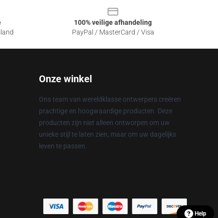
e
100% veilige afhandeling
sland
PayPal / MasterCard / Visa
Onze winkel
Ons team van wereldklasse ontwerpers creëren
prachtige en hoogwaardige producten. Deze
producten zijn niet alleen ontworpen om uw
unieke stijl te laten zien, maar om uw dagelijks
leven te passen.
Help