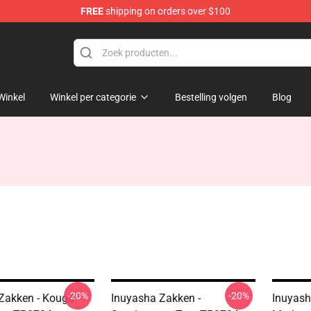
FREE
shipping on orders over $100
Winkel
Winkel per categorie
Bestelling volgen
Blog
-20%
-20%
Zakken - Kouga
Inuyasha Zakken -
Inuyash