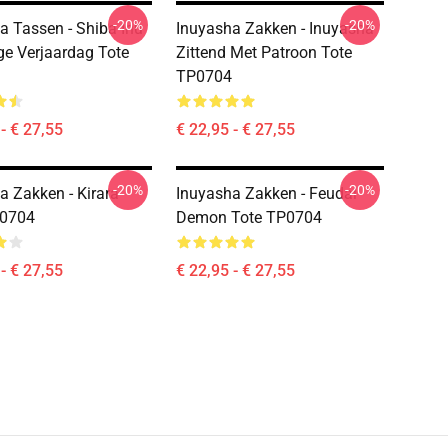
-20%
-20%
a Tassen - Shiba Inu
Inuyasha Zakken - Inuyasha
ge Verjaardag Tote
Zittend Met Patroon Tote
TP0704
- € 27,55
€ 22,95 - € 27,55
-20%
-20%
a Zakken - Kirara
Inuyasha Zakken - Feudal
P0704
Demon Tote TP0704
- € 27,55
€ 22,95 - € 27,55