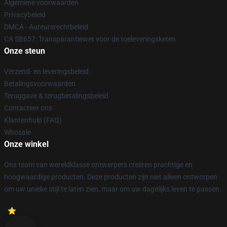
Algemene voorwaarden
Privacybeleid
DMCA - Auteursrechtbeleid
CA SB657: Transparantiewet voor de toeleveringsketen
Onze steun
Verzend- en leveringsbeleid
Betalingsvoorwaarden
Teruggave & terugbetalingsbeleid
Contacteer ons
Klantenhulp (FAQ)
Whosale
Onze winkel
Ons team van wereldklasse ontwerpers creëren prachtige en
hoogwaardige producten. Deze producten zijn niet alleen ontworpen
om uw unieke stijl te laten zien, maar om uw dagelijks leven te passen.