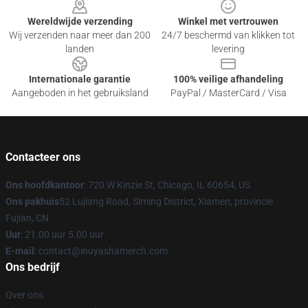
Wereldwijde verzending
Winkel met vertrouwen
Wij verzenden naar meer dan 200
24/7 beschermd van klikken tot
landen
levering
Internationale garantie
100% veilige afhandeling
Aangeboden in het gebruiksland
PayPal / MasterCard / Visa
Contacteer ons
Ons hoofdkantoor
: 720 W Kinzie St, Chicago, IL 60654, US
Ons pakhuis
52 Lujiang Road, Siming District, Xiamen, provincie
Fujian, CN
Uur
: 21.00 uur 5.00 uur
E-mail
: contact@inuyashamerch.com
Ons bedrijf
Over ons