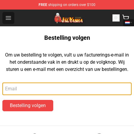
FREE
shipping on orders over $100
Inuyasha Store - Official Inuyasha Merchandise Shop
Open menu
Bestelling volgen
Om uw bestelling te volgen, vult u uw facturerings-e-mail in
het onderstaande vak in en drukt u op de volgknop. Wij
sturen u een e-mail met een overzicht van uw bestellingen.
E-mail
Bestelling volgen
Footer