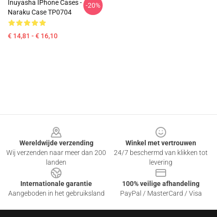
Inuyasha IPhone Cases -
-20%
Naraku Case TP0704
€ 14,81 - € 16,10
Footer
Wereldwijde verzending
Winkel met vertrouwen
Wij verzenden naar meer dan 200
24/7 beschermd van klikken tot
landen
levering
Internationale garantie
100% veilige afhandeling
Aangeboden in het gebruiksland
PayPal / MasterCard / Visa