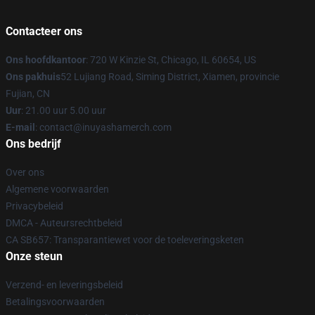
Contacteer ons
Ons hoofdkantoor
: 720 W Kinzie St, Chicago, IL 60654, US
Ons pakhuis
52 Lujiang Road, Siming District, Xiamen, provincie
Fujian, CN
Uur
: 21.00 uur 5.00 uur
E-mail
: contact@inuyashamerch.com
Ons bedrijf
Over ons
Algemene voorwaarden
Privacybeleid
DMCA - Auteursrechtbeleid
CA SB657: Transparantiewet voor de toeleveringsketen
Onze steun
Verzend- en leveringsbeleid
Betalingsvoorwaarden