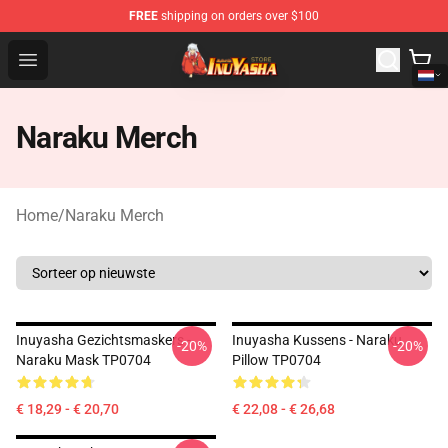
FREE
shipping on orders over $100
Inuyasha Store - Official Inuyasha Merchandise Shop
Open menu
Naraku Merch
Home
/
Naraku Merch
Inuyasha Gezichtsmaskers -
Inuyasha Kussens - Naraku
-20%
-20%
Naraku Mask TP0704
Pillow TP0704
€ 18,29 - € 20,70
€ 22,08 - € 26,68